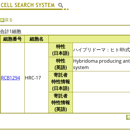
戻る
合計1細胞
細胞番号
細胞名
特性
ハイブリドーマ：ヒトRh
(日本語)
特性
Hybridoma producing anti
(英語)
system
寄託者
RCB1294
HRC-17
特性情報
(日本語)
寄託者
特性情報
(英語)