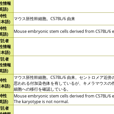
性情報
(英語)
特性
マウス胚性幹細胞。C57BL/6 由来
日本語)
特性
Mouse embryonic stem cells derived from C57BL/6 
(英語)
寄託者
性情報
日本語)
寄託者
性情報
(英語)
マウス胚性幹細胞。C57BL/6 由来。セントロメア近
特性
思われる付加染色体を有しているが、キメラマウスの
日本語)
細胞への移行を確認している。
特性
Mouse embryonic stem cells derived from C57BL/6 
(英語)
The karyotype is not normal.
寄託者