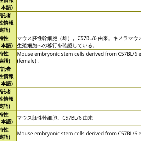
性情報
日本語)
寄託者
性情報
(英語)
特性
マウス胚性幹細胞（雌）。C57BL/6 由来。キメラマ
日本語)
生殖細胞への移行を確認している。
特性
Mouse embryonic stem cells derived from C57BL/6
(英語)
(female) .
寄託者
性情報
日本語)
寄託者
性情報
(英語)
特性
マウス胚性幹細胞。C57BL/6 由来
日本語)
特性
Mouse embryonic stem cells derived from C57BL/6 
(英語)