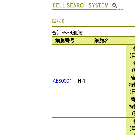
戻る
合計5534細胞
細胞番号
細胞名
(
AES0001
H-1
特
(
特
(