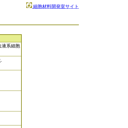
細胞材料開発室サイト
血液系細胞
.