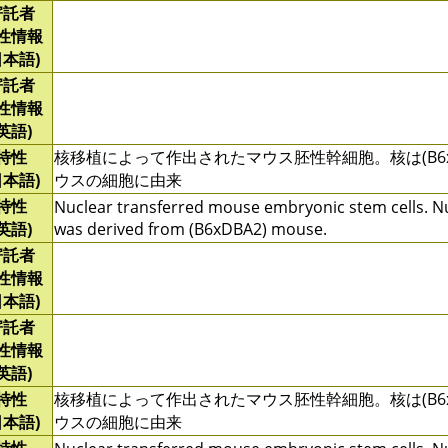
寄託者
性情報
日本語)
寄託者
性情報
(英語)
特性
核移植によって作出されたマウス胚性幹細胞。核は(B6xD
日本語)
ウスの細胞に由来
特性
Nuclear transferred mouse embryonic stem cells. N
(英語)
was derived from (B6xDBA2) mouse.
寄託者
性情報
日本語)
寄託者
性情報
(英語)
特性
核移植によって作出されたマウス胚性幹細胞。核は(B6xD
日本語)
ウスの細胞に由来