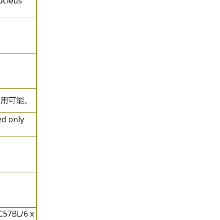
ucleus
み使用可能。
ed only
BL/6 x