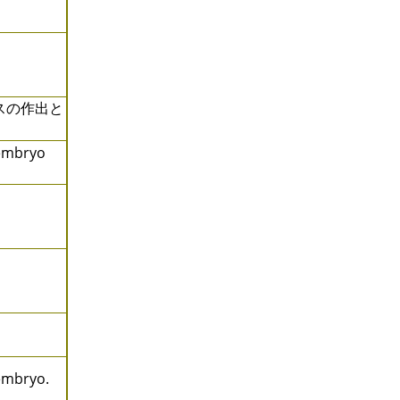
ウスの作出と
 embryo
embryo.