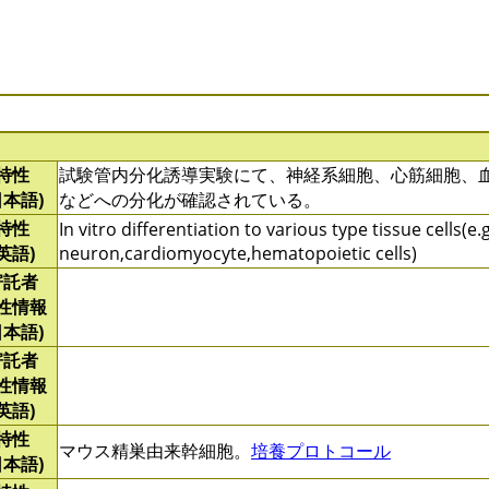
特性
試験管内分化誘導実験にて、神経系細胞、心筋細胞、
日本語)
などへの分化が確認されている。
特性
In vitro differentiation to various type tissue cells(e.g
(英語)
neuron,cardiomyocyte,hematopoietic cells)
寄託者
性情報
日本語)
寄託者
性情報
(英語)
特性
マウス精巣由来幹細胞。
培養プロトコール
日本語)