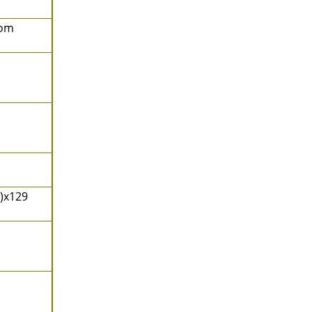
rom
)x129