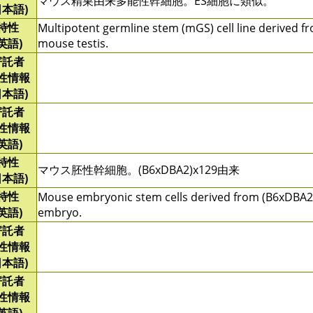
マウス精巣由来多能性幹細胞。ES細胞に類似。
日本語)
特性
Multipotent germline stem (mGS) cell line derived f
(英語)
mouse testis.
寄託者
性情報
日本語)
寄託者
性情報
(英語)
特性
マウス胚性幹細胞。(B6xDBA2)x129由来
日本語)
特性
Mouse embryonic stem cells derived from (B6xDBA2
(英語)
embryo.
寄託者
性情報
日本語)
寄託者
性情報