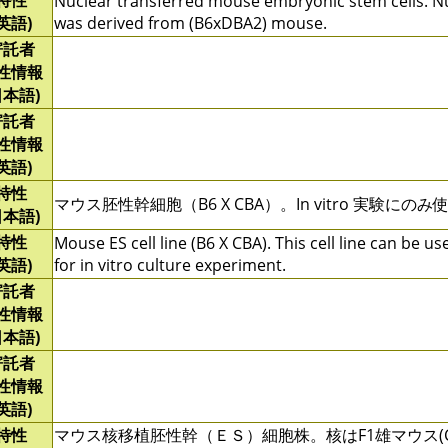
特性
Nuclear transferred mouse embryonic stem cells. N
(英語)
was derived from (B6xDBA2) mouse.
寄託者
性情報
日本語)
寄託者
性情報
(英語)
特性
マウス胚性幹細胞（B6 X CBA）。In vitro 実験にの
日本語)
特性
Mouse ES cell line (B6 X CBA). This cell line can be us
(英語)
for in vitro culture experiment.
寄託者
性情報
日本語)
寄託者
性情報
(英語)
特性
マウス核移植胚性幹（ＥＳ）細胞株。核はF1雄マウス(C57