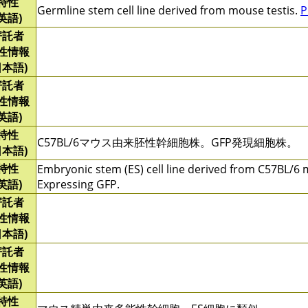
特性
Germline stem cell line derived from mouse testis.
P
(英語)
寄託者
性情報
日本語)
寄託者
性情報
(英語)
特性
C57BL/6マウス由来胚性幹細胞株。GFP発現細胞株。
日本語)
特性
Embryonic stem (ES) cell line derived from C57BL/6
(英語)
Expressing GFP.
寄託者
性情報
日本語)
寄託者
性情報
(英語)
特性