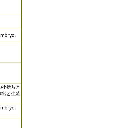
embryo.
傍の小断片と
作出と生殖
embryo.