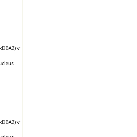
BA2)マ
ucleus
BA2)マ