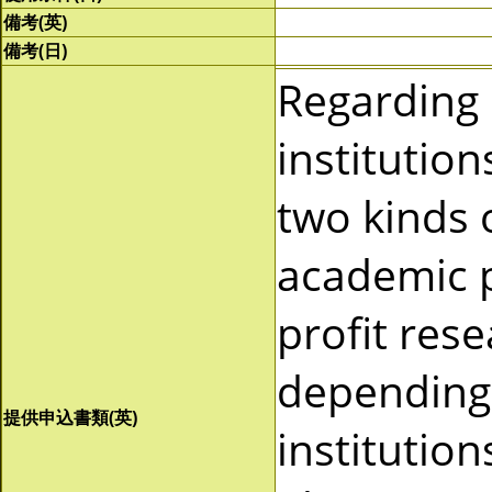
備考(英)
備考(日)
Regarding
institutio
two kinds 
academic p
profit res
depending 
提供申込書類(英)
institutio