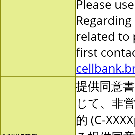
Please use
Regarding
related to
first cont
cellbank.b
提供同意
じて、非営利
的 (C-X