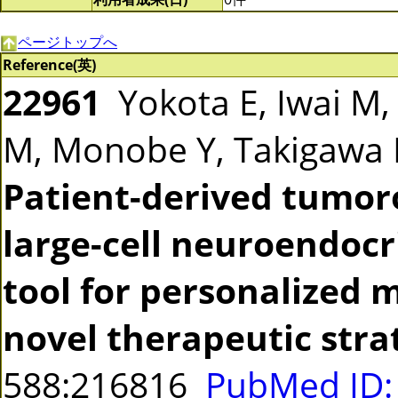
ページトップへ
Reference(英)
22961
Yokota E, Iwai M,
M, Monobe Y, Takigawa 
Patient-derived tumor
large-cell neuroendocr
tool for personalized 
novel therapeutic stra
588:216816
PubMed ID: