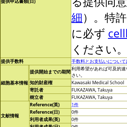
る提供同
提供申込書類(日)
細
）。特許
に必ず
cel
ください
提供手数料
手数料とお支払いについて
利用希望があれば可及的速やかに
提供開始までの期間
さい。
知的財産権
Kawasaki Medical School
細胞基本情報
寄託者
FUKAZAWA, Takuya
樹立者
FUKAZAWA, Takuya
Reference(英)
1件
Reference(日)
0件
文献情報
利用者成果(英)
0件
利用者成果(日)
0件