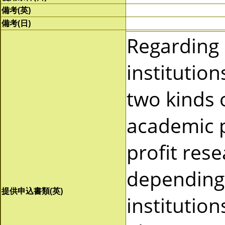
備考(英)
備考(日)
Regarding
institutio
two kinds 
academic p
profit res
depending 
提供申込書類(英)
institutio