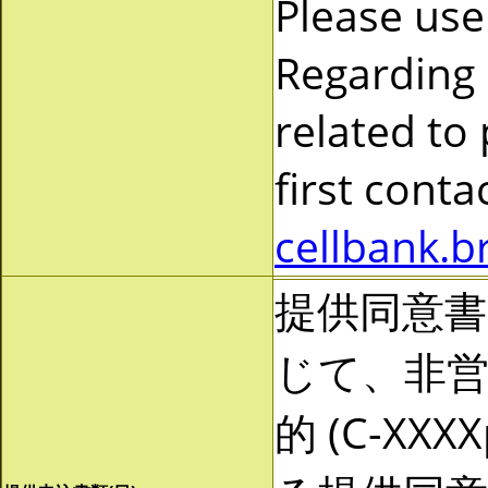
Please use
Regarding
related to
first cont
cellbank.b
提供同意
じて、非営利
的 (C-X