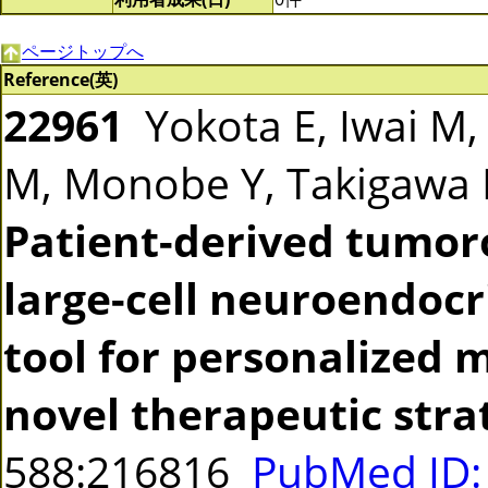
ページトップへ
Reference(英)
22961
Yokota E, Iwai M,
M, Monobe Y, Takigawa 
Patient-derived tumor
large-cell neuroendocr
tool for personalized 
novel therapeutic stra
588:216816
PubMed ID: