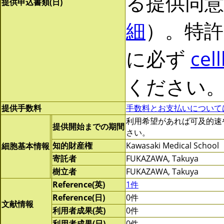
る提供同
提供申込書類(日)
細
）。特許
に必ず
cel
ください
提供手数料
手数料とお支払いについて
利用希望があれば可及的速やかに
提供開始までの期間
さい。
知的財産権
Kawasaki Medical School
細胞基本情報
寄託者
FUKAZAWA, Takuya
樹立者
FUKAZAWA, Takuya
Reference(英)
1件
Reference(日)
0件
文献情報
利用者成果(英)
0件
利用者成果(日)
0件