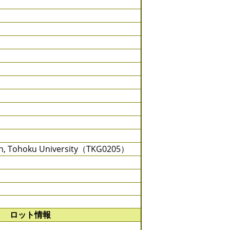
rch, Tohoku University（TKG0205）
ロット情報