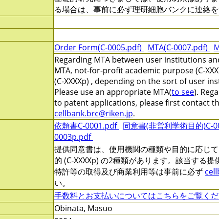
る場合は、事前に必ず理研細胞バンクに連絡を
Order Form(C-0005.pdf)
MTA(C-0007.pdf)
M
Regarding MTA between user institutions and
MTA, not-for-profit academic purpose (C-XXX
(C-XXXXp) , depending on the sort of user ins
Please use an appropriate MTA(
to see
). Reg
to patent applications, please first contact 
cellbank.brc@riken.jp
.
依頼書C-0001.pdf
同意書(非営利学術目的)C-000
0003p.pdf
提供同意書は、使用機関の種類や目的に応じて、非営
的 (C-XXXXp) の2種類があります。該当す
特許等の取得及び商業利用等は事前に必ず
cel
い。
手数料とお支払いについてはこちらをご覧くだ
Obinata, Masuo