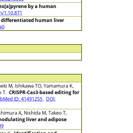
nzo[a]pyrene by a human
n/1.10.871
 differentiated human liver
a0
Maeki M, Ishikawa TO, Yamamura K,
o T.
CRISPR-Cas3-based editing for
bMed ID: 41491255
DOI:
shimura A, Nishida M, Takeo T,
modulating liver and adipose
09