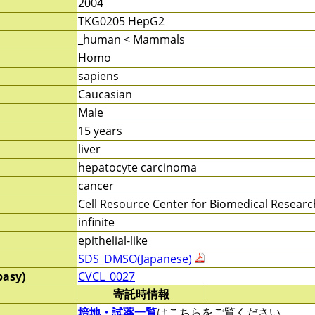
2004
TKG0205 HepG2
_human < Mammals
Homo
sapiens
Caucasian
Male
15 years
liver
hepatocyte carcinoma
cancer
Cell Resource Center for Biomedical Resea
infinite
epithelial-like
SDS_DMSO(Japanese)
pasy)
CVCL_0027
寄託時情報
培地・試薬一覧
はこちらをご覧ください。