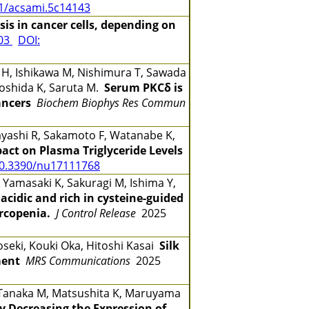
21/acsami.5c14143
is in cancer cells, depending on
203
DOI:
 H, Ishikawa M, Nishimura T, Sawada
Yoshida K, Saruta M.
Serum PKCδ is
ancers
Biochem Biophys Res Commun
bayashi R, Sakamoto F, Watanabe K,
act on Plasma Triglyceride Levels
10.3390/nu17111768
 Yamasaki K, Sakuragi M, Ishima Y,
acidic and rich in cysteine-guided
rcopenia.
J Control Release
2025
oseki, Kouki Oka, Hitoshi Kasai
Silk
ment
MRS Communications
2025
, Tanaka M, Matsushita K, Maruyama
y Decreasing the Expression of