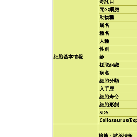
寄託日
元の細胞
動物種
属名
種名
人種
性別
細胞基本情報
齢
採取組織
病名
細胞分類
入手歴
細胞寿命
細胞形態
SDS
Cellosaurus(Ex
培地・試薬情報