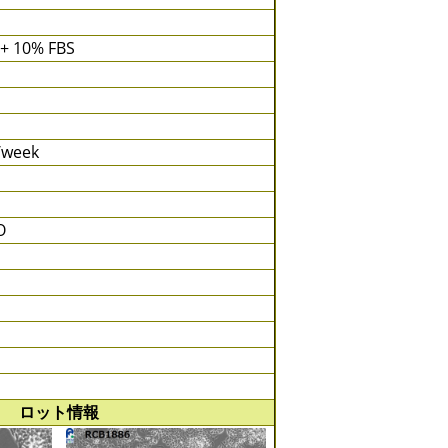
 + 10% FBS
s/week
O
ロット情報