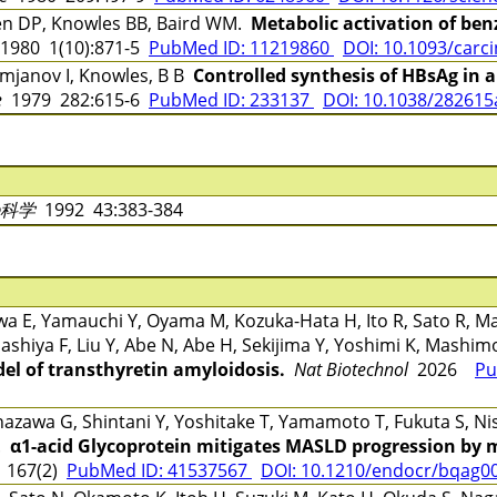
en DP, Knowles BB, Baird WM.
Metabolic activation of be
1980 1(10):871-5
PubMed ID: 11219860
DOI: 10.1093/carci
amjanov I, Knowles, B B
Controlled synthesis of HBsAg in a
e
1979 282:615-6
PubMed ID: 233137
DOI: 10.1038/282615
科学
1992 43:383-384
awa E, Yamauchi Y, Oyama M, Kozuka-Hata H, Ito R, Sato R, 
ashiya F, Liu Y, Abe N, Abe H, Sekijima Y, Yoshimi K, Mashim
el of transthyretin amyloidosis.
Nat Biotechnol
2026
Pu
azawa G, Shintani Y, Yoshitake T, Yamamoto T, Fukuta S, Ni
H.
α1-acid Glycoprotein mitigates MASLD progression by 
 167(2)
PubMed ID: 41537567
DOI: 10.1210/endocr/bqag0