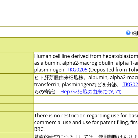
細
Human cell line derived from hepatoblastom
as albumin, alpha2-macroglobulin, alpha 1-an
plasminogen.
TKG0205
(Deposited from Toho
ヒト肝芽腫由来細胞株。albumin, alpha2-macroglob
transferrin, plasminogenなどを分泌。
TKG0
らの寄託)。
Hep G2細胞の由来について
There is no restriction regarding use for basi
commercial use and use for patent filing, firs
BRC.
基礎的研究につきましては、使用制限はありま