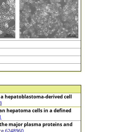
 a hepatoblastoma-derived cell
3
n hepatoma cells in a defined
1
 the major plasma proteins and
nce.6248960