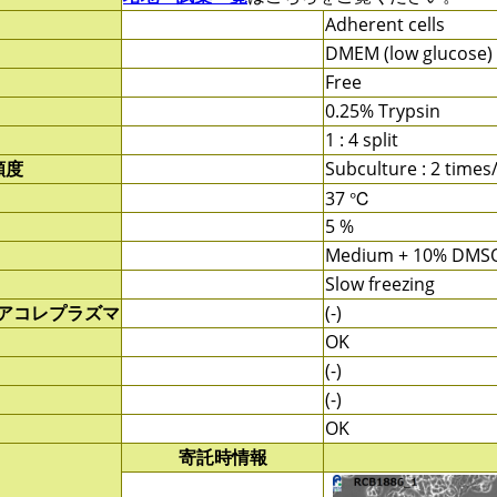
Adherent cells
DMEM (low glucose)
Free
0.25% Trypsin
1 : 4 split
頻度
Subculture : 2 time
37 ℃
5 %
Medium + 10% DMS
Slow freezing
/アコレプラズマ
(-)
OK
(-)
(-)
OK
寄託時情報