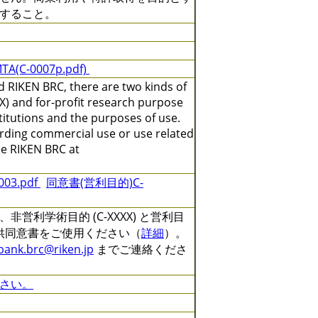
すること。
TA(C-0007p.pdf)
 RIKEN BRC, there are two kinds of
X) and for-profit research purpose
titutions and the purposes of use.
arding commercial use or use related
the RIKEN BRC at
3.pdf
同意書(営利目的)C-
利学術目的 (C-XXXX) と営利目
る提供同意書をご使用ください（
詳細
）。
lbank.brc@riken.jp
までご連絡くださ
さい。