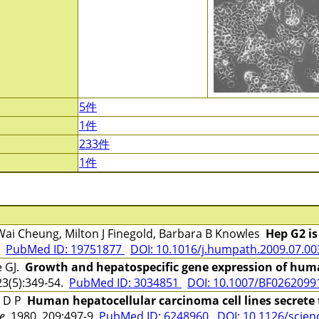
5件
1件
233件
1件
ai Cheung, Milton J Finegold, Barbara B Knowles
Hep G2 is
5
PubMed ID: 19751877
DOI: 10.1016/j.humpath.2009.07.00
e GJ.
Growth and hepatospecific gene expression of huma
3(5):349-54.
PubMed ID: 3034851
DOI: 10.1007/BF0262099
, D P
Human hepatocellular carcinoma cell lines secrete
e
1980 209:497-9
PubMed ID: 6248960
DOI: 10.1126/scie