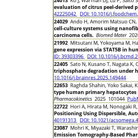
24013
Ko J, Warman DJ, Lu P, Saito 
evaluation of citrus peel-derived
42225042
DOI: 10.1016/j.foodchem
24029
Ando H, Amorim Matsuo CN, Aka
cell-culture systems using nanofib
carcinoma cells.
Biomed Mater
202
21992
Mitsutani M, Yokoyama M, Han
gene expression via STAT5B in hu
ID: 39303396
DOI: 10.1016/j.bcmd.
22405
Sato N, Kusano T, Nagata K,
triphosphate degradation under h
10.1016/j.brainres.2025.149444
22653
Raghda Shahin, Yoko Sakai, K
type human primary hepatocytes to
Pharmacokinetics
2025 101044
Pub
22722
Hori A, Hirata M, Nonogaki R
Positioning Using Dispersible, Aut
40191313
DOI: 10.1021/acsomega.
23087
Mohri K, Miyazaki T, Warashin
Emission Tomography-Based Pharm