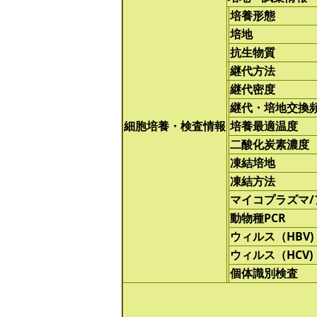
培養形態
培地
抗生物質
継代方法
継代密度
継代・培地交換
細胞培養・検査情報
培養最適温度
二酸化炭素濃度
凍結培地
凍結方法
マイコプラズマ
動物種PCR
ウィルス（HBV)
ウィルス（HCV)
個体識別検査