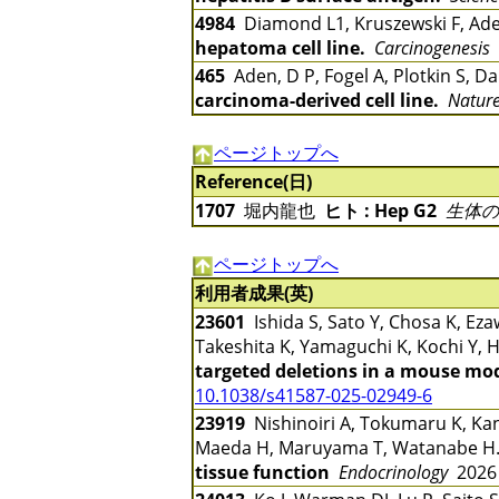
4984
Diamond L1, Kruszewski F, Ad
hepatoma cell line.
Carcinogenesis
465
Aden, D P, Fogel A, Plotkin S, D
carcinoma-derived cell line.
Natur
ページトップへ
Reference(日)
1707
堀内龍也
ヒト : Hep G2
生体の
ページトップへ
利用者成果(英)
23601
Ishida S, Sato Y, Chosa K, Ez
Takeshita K, Yamaguchi K, Kochi Y, H
targeted deletions in a mouse mod
10.1038/s41587-025-02949-6
23919
Nishinoiri A, Tokumaru K, Kan
Maeda H, Maruyama T, Watanabe 
tissue function
Endocrinology
2026