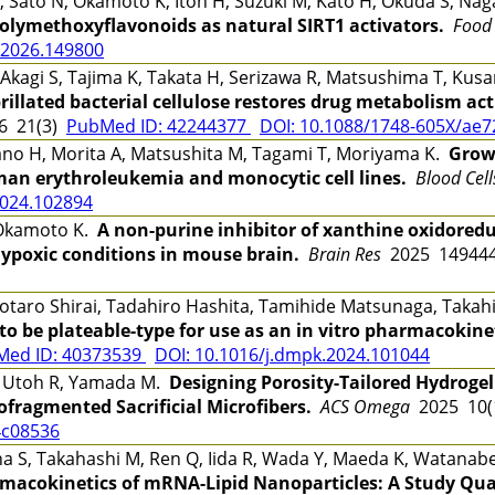
S, Sato N, Okamoto K, Itoh H, Suzuki M, Kato H, Okuda S, Na
 polymethoxyflavonoids as natural SIRT1 activators.
Food
.2026.149800
gi S, Tajima K, Takata H, Serizawa R, Matsushima T, Kusan
rillated bacterial cellulose restores drug metabolism ac
6 21(3)
PubMed ID: 42244377
DOI: 10.1088/1748-605X/ae7
o H, Morita A, Matsushita M, Tagami T, Moriyama K.
Grow
man erythroleukemia and monocytic cell lines.
Blood Cell
2024.102894
 Okamoto K.
A non-purine inhibitor of xanthine oxidored
ypoxic conditions in mouse brain.
Brain Res
2025 1494
otaro Shirai, Tadahiro Hashita, Tamihide Matsunaga, Taka
 be plateable-type for use as an in vitro pharmacokine
Med ID: 40373539
DOI: 10.1016/j.dmpk.2024.101044
, Utoh R, Yamada M.
Designing Porosity-Tailored Hydrogel
ofragmented Sacrificial Microfibers.
ACS Omega
2025 10(
4c08536
a S, Takahashi M, Ren Q, Iida R, Wada Y, Maeda K, Watanabe
acokinetics of mRNA-Lipid Nanoparticles: A Study Qua