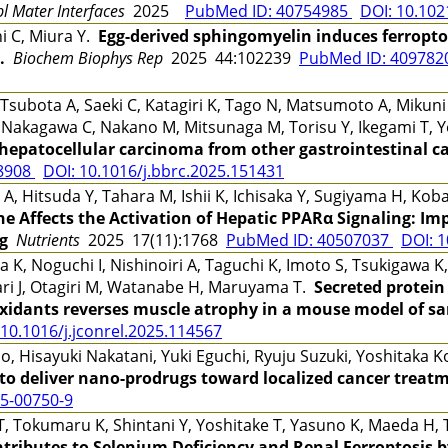
l Mater Interfaces
2025
PubMed ID: 40754985
DOI: 10.10
i C, Miura Y.
Egg-derived sphingomyelin induces ferroptos
.
Biochem Biophys Rep
2025 44:102239
PubMed ID: 40978
subota A, Saeki C, Katagiri K, Tago N, Matsumoto A, Mikuni
 Nakagawa C, Nakano M, Mitsunaga M, Torisu Y, Ikegami T, 
 hepatocellular carcinoma from other gastrointestinal c
8908
DOI: 10.1016/j.bbrc.2025.151431
 A, Hitsuda Y, Tahara M, Ishii K, Ichisaka Y, Sugiyama H, Ko
 Affects the Activation of Hepatic PPARα Signaling: Imp
g
Nutrients
2025 17(11):1768
PubMed ID: 40507037
DOI: 
, Noguchi I, Nishinoiri A, Taguchi K, Imoto S, Tsukigawa K,
ri J, Otagiri M, Watanabe H, Maruyama T.
Secreted protein 
xidants reverses muscle atrophy in a mouse model of sa
 10.1016/j.jconrel.2025.114567
 Hisayuki Nakatani, Yuki Eguchi, Ryuju Suzuki, Yoshitaka K
 to deliver nano-prodrugs toward localized cancer treat
25-00750-9
T, Tokumaru K, Shintani Y, Yoshitake T, Yasuno K, Maeda H
ntributes to Selenium Deficiency and Renal Ferroptosis b