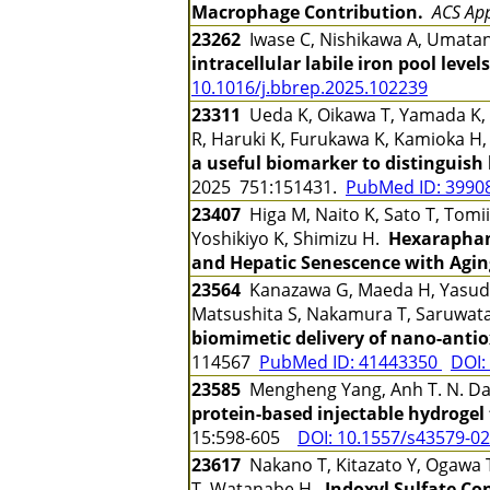
Macrophage Contribution.
ACS App
23262
Iwase C, Nishikawa A, Umatan
intracellular labile iron pool levels
10.1016/j.bbrep.2025.102239
23311
Ueda K, Oikawa T, Yamada K, T
R, Haruki K, Furukawa K, Kamioka H,
a useful biomarker to distinguish
2025 751:151431.
PubMed ID: 3990
23407
Higa M, Naito K, Sato T, Tomii
Yoshikiyo K, Shimizu H.
Hexaraphane
and Hepatic Senescence with Agin
23564
Kanazawa G, Maeda H, Yasuda K
Matsushita S, Nakamura T, Saruwata
biomimetic delivery of nano-antio
114567
PubMed ID: 41443350
DOI:
23585
Mengheng Yang, Anh T. N. Dao,
protein-based injectable hydrogel
15:598-605
DOI: 10.1557/s43579-0
23617
Nakano T, Kitazato Y, Ogawa 
T, Watanabe H.
Indoxyl Sulfate Co