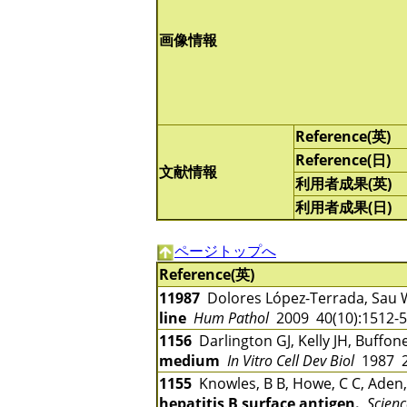
画像情報
Reference(英)
Reference(日)
文献情報
利用者成果(英)
利用者成果(日)
ページトップへ
Reference(英)
11987
Dolores López-Terrada, Sau W
line
Hum Pathol
2009 40(10):1512-
1156
Darlington GJ, Kelly JH, Buffon
medium
In Vitro Cell Dev Biol
1987 2
1155
Knowles, B B, Howe, C C, Aden
hepatitis B surface antigen.
Scienc