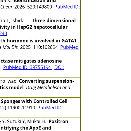
gata K.
Identification and
 Chem
2026 520:149800
PubMed ID:
o T, Ishida T.
Three-dimensional
tivity in HepG2 hepatocellular
243
th hormone is involved in GATA1
s Mol Dis
2025 110:102894
PubMed
uctase mitigates adenosine
44
PubMed ID: 39755194
DOI:
hiro Iwao
Converting suspension-
tics model
Drug Metabolism and
 Sponges with Controlled Cell
12):11900-11910
PubMed ID:
 Y, Suzuki Y, Mukai H.
Positron
ntifying the ApoE and