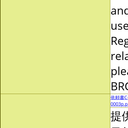
and
use
Reg
rel
ple
BR
依頼書C-0
0003p.
提