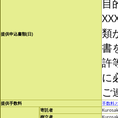
目
XX
類
提供申込書類(日)
書
許
に
ご
提供手数料
手数料
寄託者
Kurosak
樹立者
Kurosak