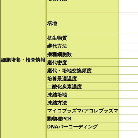
培地
抗生物質
継代方法
播種細胞数
細胞培養・検査情報
継代密度
継代・培地交換頻度
培養最適温度
二酸化炭素濃度
凍結培地
凍結方法
マイコプラズマ/アコレプラズマ
動物種PCR
DNAバーコーディング