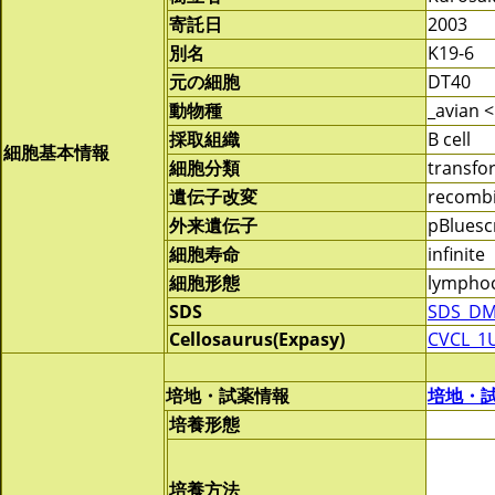
寄託日
2003
別名
K19-6
元の細胞
DT40
動物種
_avian <
採取組織
B cell
細胞基本情報
細胞分類
transf
遺伝子改変
recomb
外来遺伝子
pBluesc
細胞寿命
infinite
細胞形態
lymphoc
SDS
SDS_DM
Cellosaurus(Expasy)
CVCL_1
培地・試薬情報
培地・
培養形態
培養方法