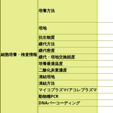
培養方法
培地
抗生物質
継代方法
継代密度
細胞培養・検査情報
継代・培地交換頻度
培養最適温度
二酸化炭素濃度
凍結培地
凍結方法
マイコプラズマ/アコレプラズマ
動物種PCR
DNAバーコーディング