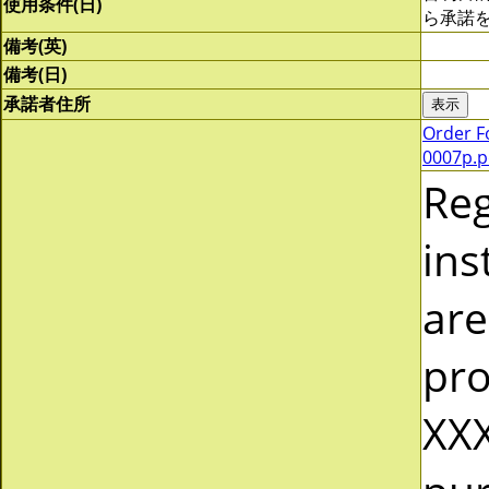
使用条件(日)
ら承諾
備考(英)
備考(日)
承諾者住所
Order F
0007p.p
Re
ins
are
pro
XXX