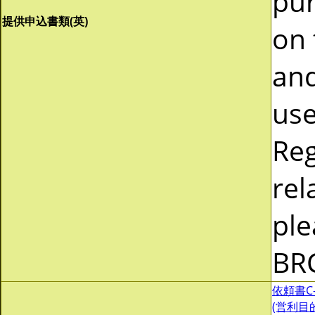
pur
提供申込書類(英)
on 
and
use
Reg
rel
ple
BR
依頼書C-0
(営利目的)