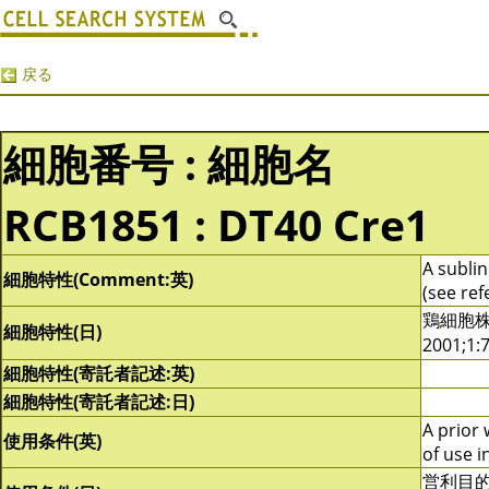
戻る
細胞番号 : 細胞名
RCB1851 : DT40 Cre1
A subli
細胞特性(Comment:英)
(see ref
鶏細胞株D
細胞特性(日)
2001;1
細胞特性(寄託者記述:英)
細胞特性(寄託者記述:日)
A prior 
使用条件(英)
of use i
営利目