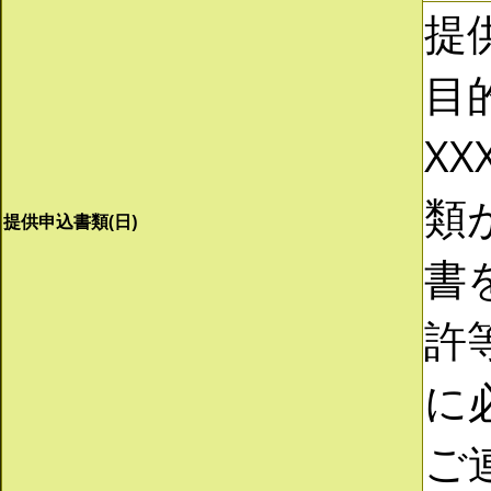
提
目
XX
類
提供申込書類(日)
書
許
に
ご