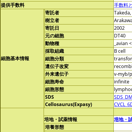
提供手数料
手数料
寄託者
Takeda,
樹立者
Arakawa
寄託日
2002
元の細胞
DT40
動物種
_avian <
採取組織
B cell
細胞基本情報
細胞分類
transf
遺伝子改変
recomb
外来遺伝子
v-myb/p
細胞寿命
infinite
細胞形態
lymphoc
SDS
SDS_DM
Cellosaurus(Expasy)
CVCL_6
培地・試薬情報
培地・
培養形態