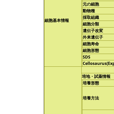
元の細胞
動物種
採取組織
細胞基本情報
細胞分類
遺伝子改変
外来遺伝子
細胞寿命
細胞形態
SDS
Cellosaurus(Ex
培地・試薬情報
培養形態
培養方法