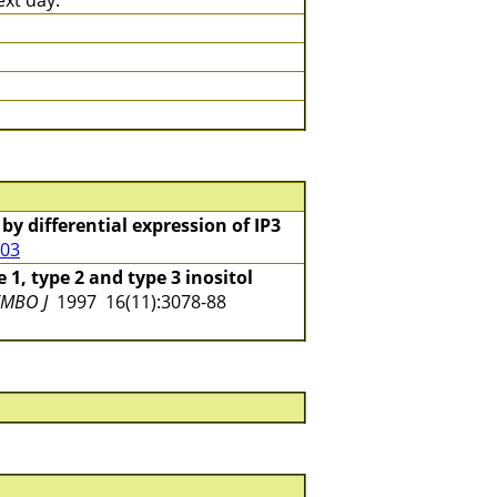
ext day.
by differential expression of IP3
303
 1, type 2 and type 3 inositol
EMBO J
1997 16(11):3078-88