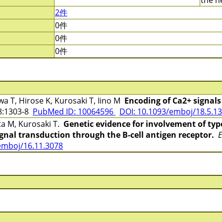
the n
2件
0件
0件
0件
 T, Hirose K, Kurosaki T, Iino M
Encoding of Ca2+ signals 
:1303-8
PubMed ID: 10064596
DOI: 10.1093/emboj/18.5.1
a M, Kurosaki T.
Genetic evidence for involvement of type
ignal transduction through the B-cell antigen receptor.
emboj/16.11.3078