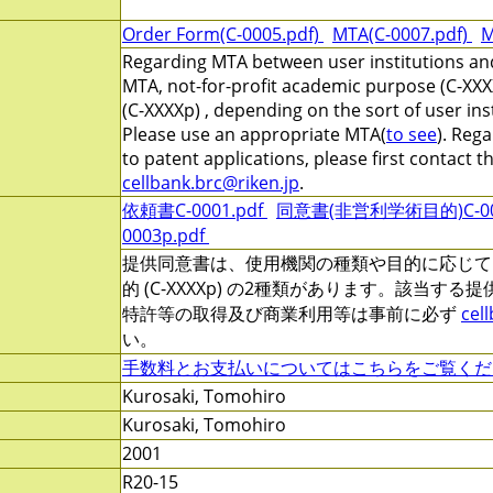
Order Form(C-0005.pdf)
MTA(C-0007.pdf)
M
Regarding MTA between user institutions and
MTA, not-for-profit academic purpose (C-XXX
(C-XXXXp) , depending on the sort of user ins
Please use an appropriate MTA(
to see
). Reg
to patent applications, please first contact 
cellbank.brc@riken.jp
.
依頼書C-0001.pdf
同意書(非営利学術目的)C-000
0003p.pdf
提供同意書は、使用機関の種類や目的に応じて、非営
的 (C-XXXXp) の2種類があります。該当す
特許等の取得及び商業利用等は事前に必ず
cel
い。
手数料とお支払いについてはこちらをご覧くだ
Kurosaki, Tomohiro
Kurosaki, Tomohiro
2001
R20-15