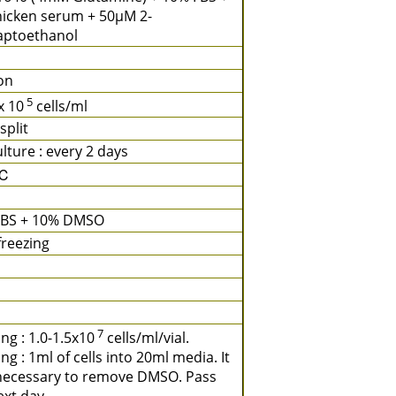
icken serum + 50μM 2-
aptoethanol
ion
5
x 10
cells/ml
 split
lture : every 2 days
 ℃
FBS + 10% DMSO
freezing
7
ng : 1.0-1.5x10
cells/ml/vial.
ng : 1ml of cells into 20ml media. It
necessary to remove DMSO. Pass