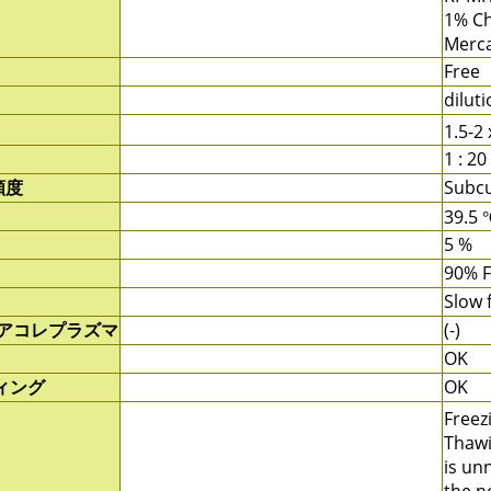
1% Ch
Merc
Free
dilut
1.5-2 
1 : 20
頻度
Subcu
39.5
5 %
90% 
Slow 
/アコレプラズマ
(-)
OK
ィング
OK
Freezi
Thawi
is un