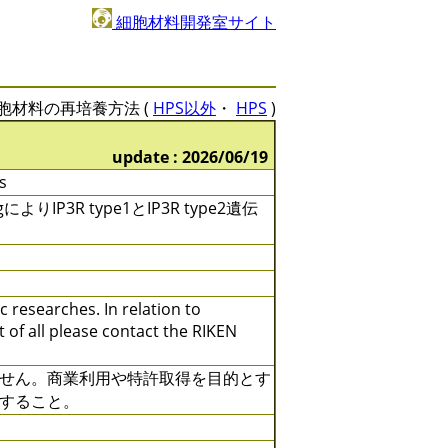
細胞材料開発室サイト
胞材料の再培養方法 (
HPS以外
・
HPS
)
update : 2026/06/19
s
よりIP3R type1とIP3R type2遺伝
c researches. In relation to
t of all please contact the RIKEN
せん。商業利用や特許取得を目的とす
すること。