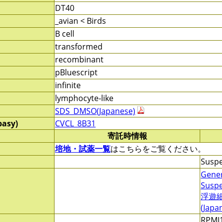
DT40
_avian < Birds
B cell
transformed
recombinant
pBluescript
infinite
lymphocyte-like
SDS_DMSO(Japanese)
pasy)
CVCL_8B31
寄託時情報
培地・試薬一覧
はこちらをご覧ください。
Suspe
Gener
Suspe
浮遊
(Japa
RPMI1