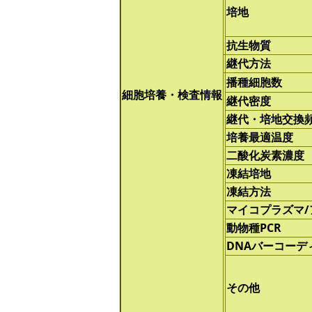
培地
抗生物質
継代方法
播種細胞数
細胞培養・検査情報
継代密度
継代・培地交換
培養最適温度
二酸化炭素濃度
凍結培地
凍結方法
マイコプラズマ
動物種PCR
DNAバーコーデ
その他