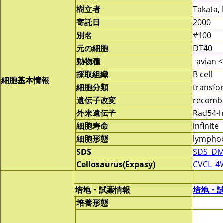
樹立者
Takata,
寄託日
2000
別名
#100
元の細胞
DT40
動物種
_avian <
採取組織
B cell
細胞基本情報
細胞分類
transf
遺伝子改変
recomb
外来遺伝子
Rad54-h
細胞寿命
infinite
細胞形態
lymphoc
SDS
SDS_DM
Cellosaurus(Expasy)
CVCL_4
培地・試薬情報
培地・
培養形態