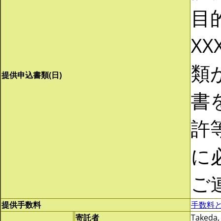
目
XX
類
提供申込書類(日)
書
許
に
ご
提供手数料
手数料
寄託者
Takeda,