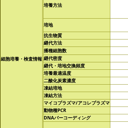
培養方法
培地
抗生物質
継代方法
播種細胞数
継代密度
細胞培養・検査情報
継代・培地交換頻度
培養最適温度
二酸化炭素濃度
凍結培地
凍結方法
マイコプラズマ/アコレプラズマ
動物種PCR
DNAバーコーディング