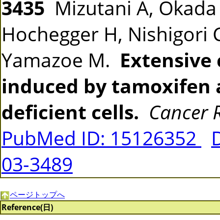
3435
Mizutani A, Okada T
Hochegger H, Nishigori C
Yamazoe M.
Extensive
induced by tamoxifen 
deficient cells.
Cancer 
PubMed ID: 15126352
03-3489
ページトップへ
Reference(日)