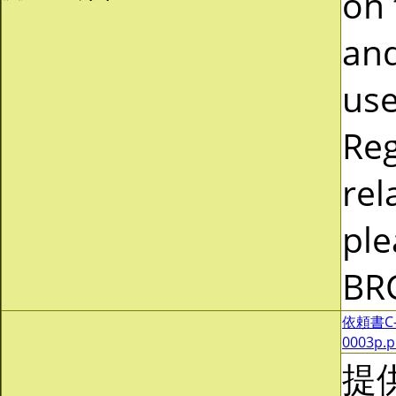
on 
and
use
Reg
rel
ple
BR
依頼書C-0
0003p.
提