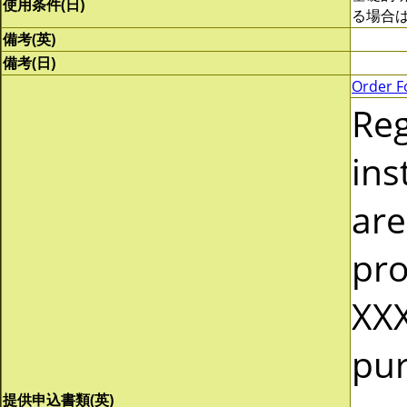
使用条件(日)
る場合
備考(英)
備考(日)
Order F
Re
ins
are
pro
XXX
pur
提供申込書類(英)