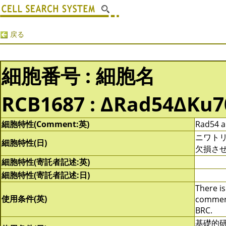
戻る
細胞番号 : 細胞名
RCB1687 : ΔRad54ΔKu7
細胞特性(Comment:英)
Rad54 a
ニワトリＢ
細胞特性(日)
欠損さ
細胞特性(寄託者記述:英)
細胞特性(寄託者記述:日)
There is
使用条件(英)
commerci
BRC.
基礎的