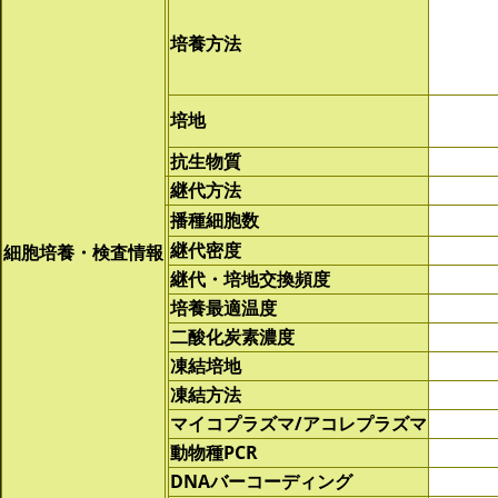
培養方法
培地
抗生物質
継代方法
播種細胞数
継代密度
細胞培養・検査情報
継代・培地交換頻度
培養最適温度
二酸化炭素濃度
凍結培地
凍結方法
マイコプラズマ/アコレプラズマ
動物種PCR
DNAバーコーディング