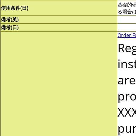
基礎的
使用条件(日)
る場合
備考(英)
備考(日)
Order F
Re
ins
are
pro
XXX
pur