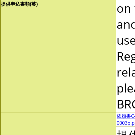
on 
提供申込書類(英)
and
use
Reg
rel
ple
BR
依頼書C-0
0003p.