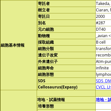
寄託者
Takeda,
樹立者
Ciaran,
寄託日
2000
別名
#287
元の細胞
DT40
動物種
_avian <
採取組織
B cell
細胞基本情報
細胞分類
transf
遺伝子改変
recomb
外来遺伝子
Atm-pur
細胞寿命
infinite
細胞形態
lymphoc
SDS
SDS_DM
Cellosaurus(Expasy)
CVCL_L
培地・試薬情報
培地・
培養形態