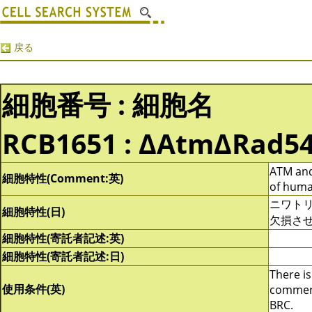
戻る
細胞番号 : 細胞名
RCB1651 : ΔAtmΔRad5
ATM and
細胞特性(Comment:英)
of huma
ニワトリＢ
細胞特性(日)
欠損させ
細胞特性(寄託者記述:英)
細胞特性(寄託者記述:日)
There is
使用条件(英)
commerci
BRC.