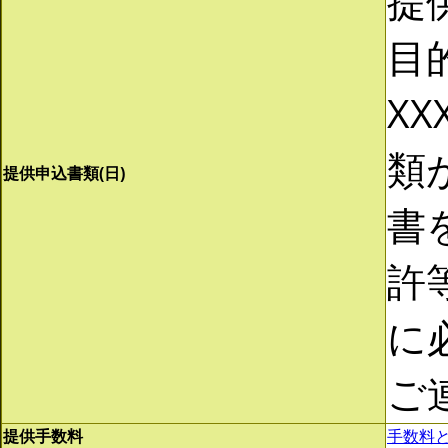
提
目
XX
類
提供申込書類(日)
書
許
に
ご
提供手数料
手数料