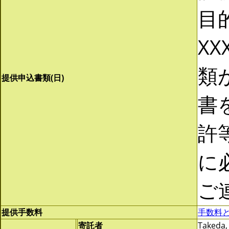
目
XX
類
提供申込書類(日)
書
許
に
ご
提供手数料
手数料
寄託者
Takeda,