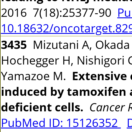
2016 7(18):25377-90
Pu
10.18632/oncotarget.82
3435
Mizutani A, Okada T
Hochegger H, Nishigori C
Yamazoe M.
Extensive
induced by tamoxifen 
deficient cells.
Cancer 
PubMed ID: 15126352