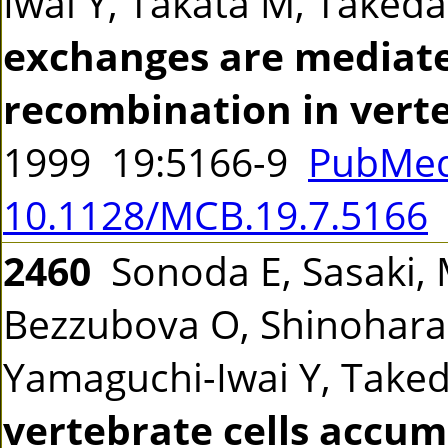
Iwai Y, Takata M, Taked
exchanges are mediat
recombination in verte
1999 19:5166-9
PubMed
10.1128/MCB.19.7.5166
2460
Sonoda E, Sasaki, M
Bezzubova O, Shinohara
Yamaguchi-Iwai Y, Take
vertebrate cells accu