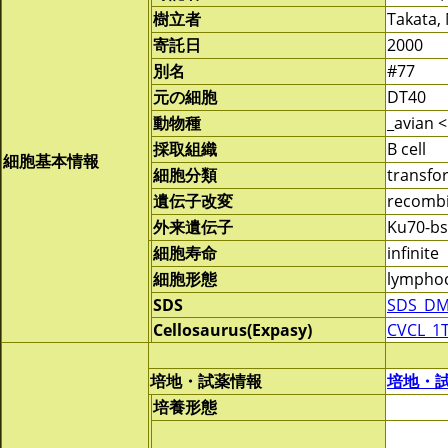
樹立者
Takata,
寄託日
2000
別名
#77
元の細胞
DT40
動物種
_avian <
採取組織
B cell
細胞基本情報
細胞分類
transf
遺伝子改変
recomb
外来遺伝子
Ku70-bs
細胞寿命
infinite
細胞形態
lymphoc
SDS
SDS_DM
Cellosaurus(Expasy)
CVCL_1
培地・試薬情報
培地・
培養形態