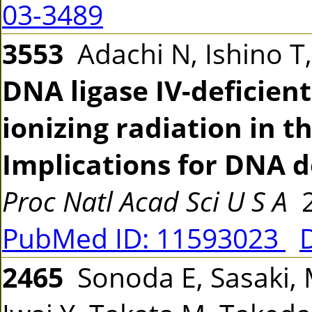
03-3489
3553
Adachi N, Ishino T,
DNA ligase IV-deficient
ionizing radiation in t
Implications for DNA d
Proc Natl Acad Sci U S A
2
PubMed ID: 11593023
2465
Sonoda E, Sasaki, 