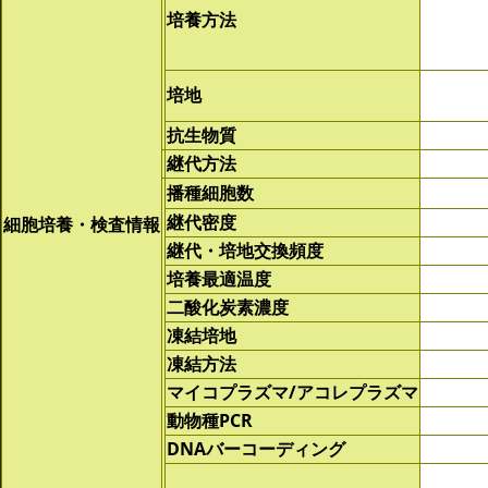
培養方法
培地
抗生物質
継代方法
播種細胞数
継代密度
細胞培養・検査情報
継代・培地交換頻度
培養最適温度
二酸化炭素濃度
凍結培地
凍結方法
マイコプラズマ/アコレプラズマ
動物種PCR
DNAバーコーディング