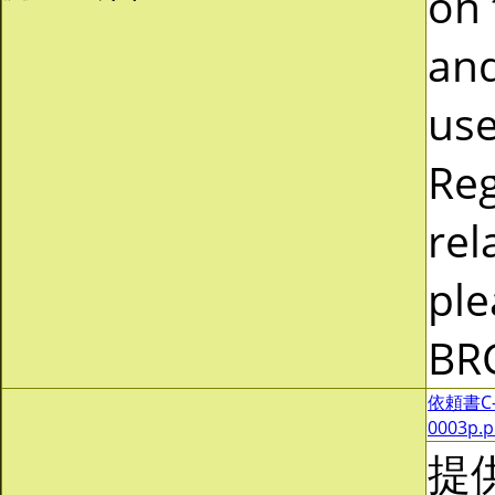
on 
and
use
Reg
rel
ple
BR
依頼書C-0
0003p.
提