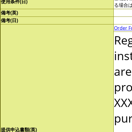
使用条件(日)
る場合
備考(英)
備考(日)
Order F
Re
ins
are
pro
XXX
pur
提供申込書類(英)