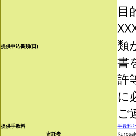
目
XX
類
提供申込書類(日)
書
許
に
ご
提供手数料
手数料
寄託者
Kurosak