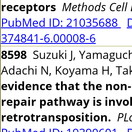
receptors
Methods Cell 
PubMed ID: 21035688
374841-6.00008-6
8598
Suzuki J, Yamaguchi
Adachi N, Koyama H, Ta
evidence that the non
repair pathway is invo
retrotransposition.
PL