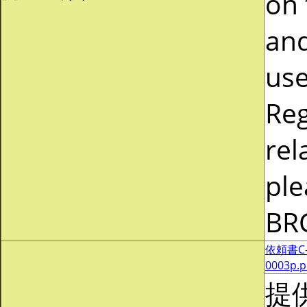
on 
and
use
Reg
rel
ple
BR
依頼書C-0
0003p.
提