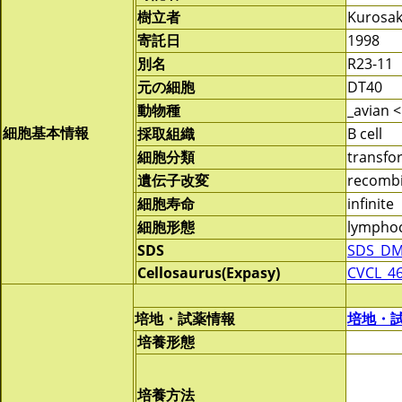
樹立者
Kurosak
寄託日
1998
別名
R23-11
元の細胞
DT40
動物種
_avian <
細胞基本情報
採取組織
B cell
細胞分類
transf
遺伝子改変
recomb
細胞寿命
infinite
細胞形態
lymphoc
SDS
SDS_DM
Cellosaurus(Expasy)
CVCL_4
培地・試薬情報
培地・
培養形態
培養方法