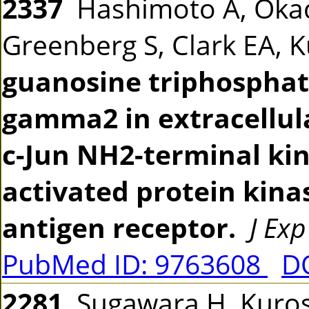
2337
Hashimoto A, Okada
Greenberg S, Clark EA, 
guanosine triphosphat
gamma2 in extracellula
c-Jun NH2-terminal ki
activated protein kinas
antigen receptor.
J Ex
PubMed ID: 9763608
DO
2281
Sugawara H, Kurosa