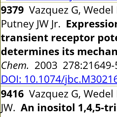
9379
Vazquez G, Wedel BJ
Putney JW Jr.
Expression
transient receptor pot
determines its mechani
Chem.
2003 278:21649
DOI: 10.1074/jbc.M3021
9416
Vazquez G, Wedel B
JW.
An inositol 1,4,5-t