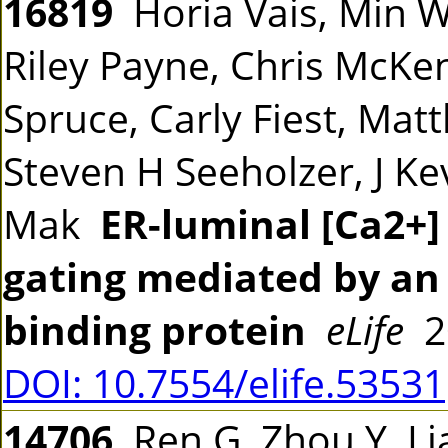
16819
Horia Vais, Min W
Riley Payne, Chris McKen
Spruce, Carly Fiest, Mat
Steven H Seeholzer, J Ke
Mak
ER-luminal [Ca2+]
gating mediated by an 
binding protein
eLife
2
DOI: 10.7554/elife.53531
14706
Ren G, Zhou Y, Lia