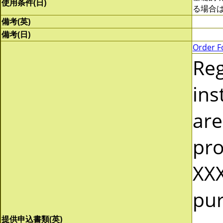
使用条件(日)
る場合
備考(英)
備考(日)
Order F
Re
ins
are
pro
XXX
pur
提供申込書類(英)