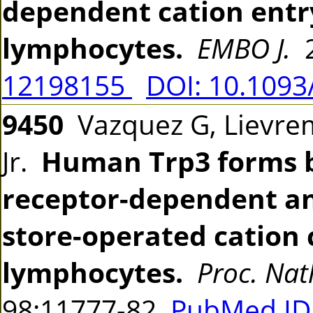
dependent cation entr
lymphocytes.
EMBO J.
2
12198155
DOI: 10.1093
9450
Vazquez G, Lievremo
Jr.
Human Trp3 forms b
receptor-dependent a
store-operated cation 
lymphocytes.
Proc. Natl
98:11777-82
PubMed ID