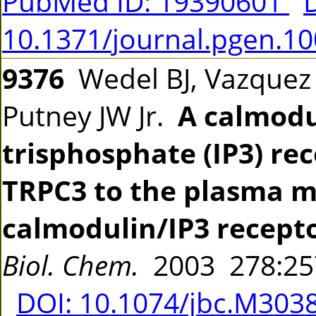
PubMed ID: 19390601
10.1371/journal.pgen.1
9376
Wedel BJ, Vazquez G
Putney JW Jr.
A calmodul
trisphosphate (IP3) re
TRPC3 to the plasma 
calmodulin/IP3 recept
Biol. Chem.
2003 278:2
DOI: 10.1074/jbc.M303