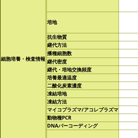
培地
抗生物質
継代方法
播種細胞数
細胞培養・検査情報
継代密度
継代・培地交換頻度
培養最適温度
二酸化炭素濃度
凍結培地
凍結方法
マイコプラズマ/アコレプラズマ
動物種PCR
DNAバーコーディング