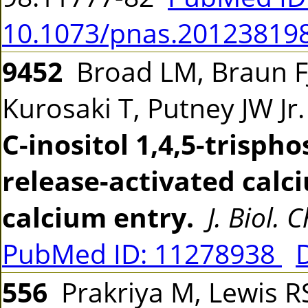
10.1073/pnas.20123819
9452
Broad LM, Braun FJ,
Kurosaki T, Putney JW Jr
C-inositol 1,4,5-trisp
release-activated calc
calcium entry.
J. Biol. 
PubMed ID: 11278938
556
Prakriya M, Lewis 