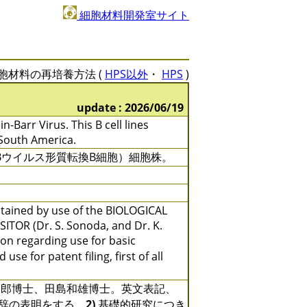
細胞材料開発室サイト
胞材料の再培養方法 (
HPS以外
・
HPS
)
update : 2026/06/19
Barr Virus. This B cell lines
South America.
Bウイルス形質転換B細胞）細胞株。
btained by use of the BIOLOGICAL
TOR (Dr. S. Sonoda, and Dr. K.
ion regarding use for basic
se for patent filing, first of all
郎博士、田島和雄博士。英文表記、
に対する謝辞の表明をする。
2)
基礎的研究につき