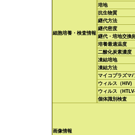
培地
抗生物質
継代方法
継代密度
細胞培養・検査情報
継代・培地交換
培養最適温度
二酸化炭素濃度
凍結培地
凍結方法
マイコプラズマ
ウィルス（HIV)
ウィルス（HTLV-
個体識別検査
画像情報