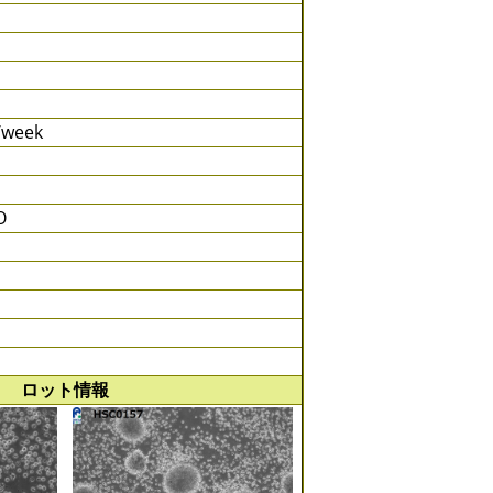
s/week
O
ロット情報