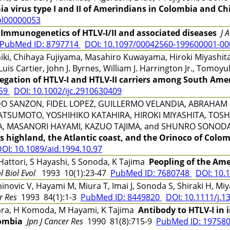
a virus type I and II of Amerindians in Colombia and Chi
pl00000053
i
Immunogenetics of HTLV-I/II and associated diseases
J 
PubMed ID: 8797714
DOI: 10.1097/00042560-199600001-0
iki, Chihaya Fujiyama, Masahiro Kuwayama, Hiroki Miyashita,
uis Cartier, John J. Byrnes, William J. Harrington Jr., Tomo
regation of HTLV-I and HTLV-II carriers among South Ame
259
DOI: 10.1002/ijc.2910630409
O SANZON, FIDEL LOPEZ, GUILLERMO VELANDIA, ABRAHAM 
 MATSUMOTO, YOSHIHIKO KATAHIRA, HIROKI MIYASHITA, TOSH
A, MASANORI HAYAMI, KAZUO TAJIMA, and SHUNRO SONO
es highland, the Atlantic coast, and the Orinoco of Colo
OI: 10.1089/aid.1994.10.97
attori, S Hayashi, S Sonoda, K Tajima
Peopling of the Ame
l Biol Evol
1993 10(1):23-47
PubMed ID: 7680748
DOI: 10.
Zaninovic V, Hayami M, Miura T, Imai J, Sonoda S, Shiraki H, 
r Res
1993 84(1):1-3
PubMed ID: 8449820
DOI: 10.1111/j.1
ara, H Komoda, M Hayami, K Tajima
Antibody to HTLV-I in 
ombia
Jpn J Cancer Res
1990 81(8):715-9
PubMed ID: 19758