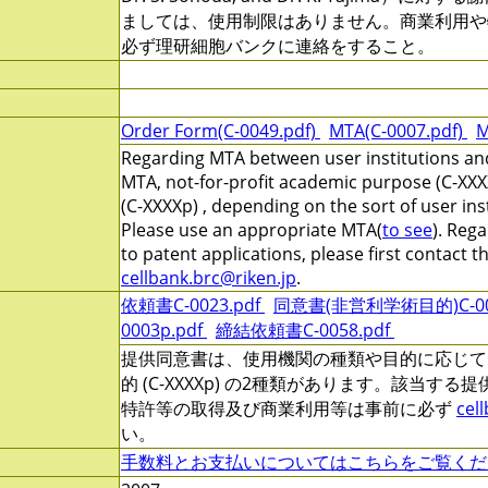
ましては、使用制限はありません。商業利用や
必ず理研細胞バンクに連絡をすること。
Order Form(C-0049.pdf)
MTA(C-0007.pdf)
M
Regarding MTA between user institutions and
MTA, not-for-profit academic purpose (C-XXX
(C-XXXXp) , depending on the sort of user ins
Please use an appropriate MTA(
to see
). Reg
to patent applications, please first contact 
cellbank.brc@riken.jp
.
依頼書C-0023.pdf
同意書(非営利学術目的)C-000
0003p.pdf
締結依頼書C-0058.pdf
提供同意書は、使用機関の種類や目的に応じて、非営
的 (C-XXXXp) の2種類があります。該当す
特許等の取得及び商業利用等は事前に必ず
cel
い。
手数料とお支払いについてはこちらをご覧くだ