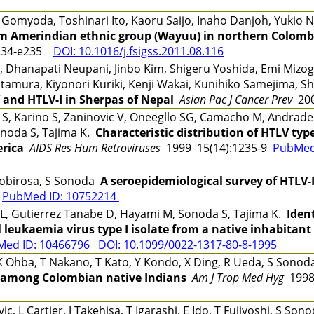
omyoda, Toshinari Ito, Kaoru Saijo, Inaho Danjoh, Yuki
m Amerindian ethnic group (Wayuu) in northern Colomb
234-e235
DOI: 10.1016/j.fsigss.2011.08.116
, Dhanapati Neupani, Jinbo Kim, Shigeru Yoshida, Emi Mizogu
Kitamura, Kiyonori Kuriki, Kenji Wakai, Kunihiko Samejima,
 and HTLV-I in Sherpas of Nepal
Asian Pac J Cancer Prev
200
ki S, Karino S, Zaninovic V, Oneegllo SG, Camacho M, Andra
Sonoda S, Tajima K.
Characteristic distribution of HTLV typ
erica
AIDS Res Hum Retroviruses
1999 15(14):1235-9
PubMed
r Robirosa, S Sonoda
A seroepidemiological survey of HTLV-I
0
PubMed ID: 10752214
L, Gutierrez Tanabe D, Hayami M, Sonoda S, Tajima K.
Iden
 leukaemia virus type I isolate from a native inhabitant 
Med ID: 10466796
DOI: 10.1099/0022-1317-80-8-1995
K Ohba, T Nakano, T Kato, Y Kondo, X Ding, R Ueda, S Sonod
on among Colombian native Indians
Am J Trop Med Hyg
1998
, L Cartier, J Takehisa, T Igarashi, E Ido, T Fujiyoshi, S S