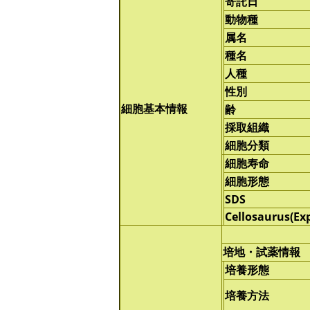
寄託日
動物種
属名
種名
人種
性別
細胞基本情報
齢
採取組織
細胞分類
細胞寿命
細胞形態
SDS
Cellosaurus(Ex
培地・試薬情報
培養形態
培養方法