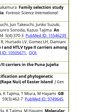
o Nakamura
Family selection study
ia
Forensic Science International:
chi, Jun Takeuchi, Junko Suzuki,
 Shunro Sonoda, Kazuo Tajima
An
4 5(4):370-3
PubMed ID: 15546239
de R, Hurtado LV, Gomez LH, Damiani
e I and HTLV type II carriers among
 ID: 10505671
DOI:
/II carriers in the Puna Jujeña
tification and phylogenetic
(Rapa Nui) of Easter Island
J Gen
a, K Tajima, T Miura, M Hayami
GB
 59(3):462-7
PubMed ID: 9749645
onoda, K Tajima, M Hayami
Molecular