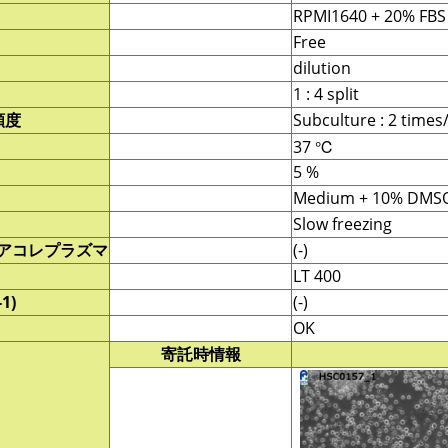
RPMI1640 + 20% FBS
Free
dilution
1 : 4 split
頻度
Subculture : 2 time
37 ℃
5 %
Medium + 10% DMS
Slow freezing
/アコレプラズマ
(-)
LT 400
1)
(-)
OK
寄託時情報