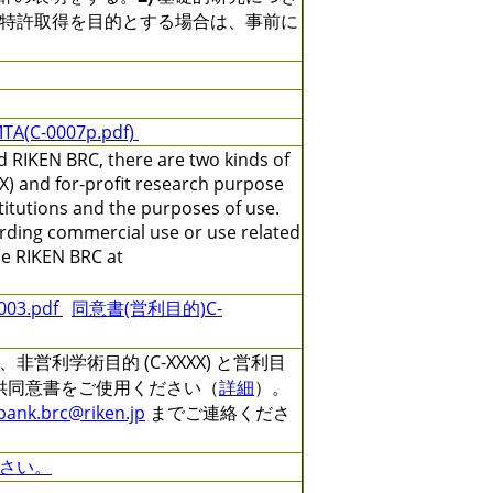
特許取得を目的とする場合は、事前に
TA(C-0007p.pdf)
 RIKEN BRC, there are two kinds of
X) and for-profit research purpose
titutions and the purposes of use.
arding commercial use or use related
the RIKEN BRC at
3.pdf
同意書(営利目的)C-
利学術目的 (C-XXXX) と営利目
る提供同意書をご使用ください（
詳細
）。
lbank.brc@riken.jp
までご連絡くださ
さい。