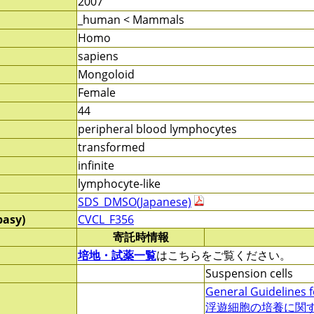
2007
_human < Mammals
Homo
sapiens
Mongoloid
Female
44
peripheral blood lymphocytes
transformed
infinite
lymphocyte-like
SDS_DMSO(Japanese)
pasy)
CVCL_F356
寄託時情報
培地・試薬一覧
はこちらをご覧ください。
Suspension cells
General Guidelines f
浮遊細胞の培養に関する