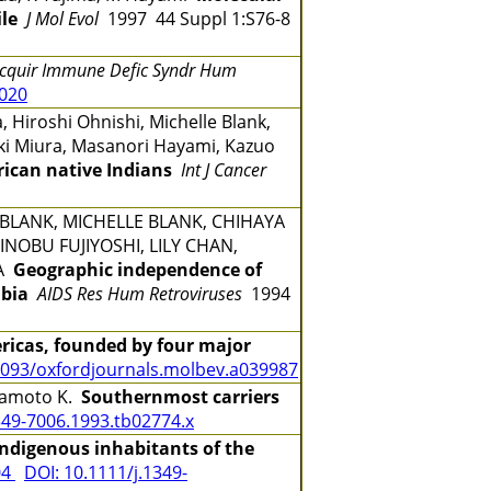
le
J Mol Evol
1997 44 Suppl 1:S76-8
Acquir Immune Defic Syndr Hum
0020
 Hiroshi Ohnishi, Michelle Blank,
yuki Miura, Masanori Hayami, Kazuo
rican native Indians
Int J Cancer
BLANK, MICHELLE BLANK, CHIHAYA
INOBU FUJIYOSHI, LILY CHAN,
DA
Geographic independence of
mbia
AIDS Res Hum Retroviruses
1994
ricas, founded by four major
1093/oxfordjournals.molbev.a039987
Miyamoto K.
Southernmost carriers
349-7006.1993.tb02774.x
indigenous inhabitants of the
04
DOI: 10.1111/j.1349-