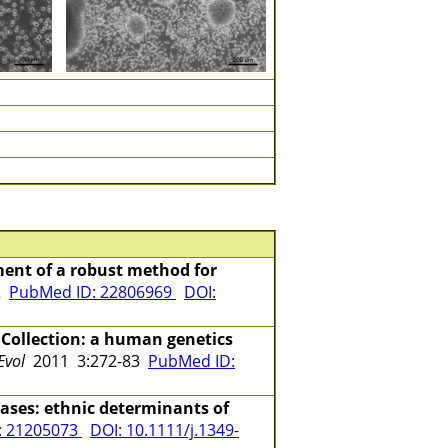
ent of a robust method for
02
PubMed ID: 22806969
DOI:
 Collection: a human genetics
Evol
2011 3:272-83
PubMed ID:
ases: ethnic determinants of
: 21205073
DOI: 10.1111/j.1349-