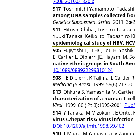
7006.2010.01820.x
917
Toshimichi Yamamoto, Tadashi G
among DNA samples collected fro
Genetics Supplement Series
2011 3:e
911
Hitoshi Chiba , Toshiro Takezaki
Yuuki Tanaka, Keiko Ito, Tadashiro 
epidemiological study of HBV, HCV
905
Fujiyoshi T, Li HC, Lou H, Yashi
E, Cartier L, Dipierri JE, Hayami M, 
native ethnic groups in South Am
10.1089/088922299310124
908
J E Dipierri, K Tajima, L Cartie
Medicina (B Aires)
1999 59(6):717-2
913
Ohkura S, Yamashita M, Cartier 
characterization of a human T-cell
Virol
1999 80 ( Pt 8):1995-2001
Pub
914
Y Tanaka, M Mizokami, E Orito, 
virus C/hepatitis G virus infecti
DOI: 10.4269/ajtmh.1998.59.462
910
T Miura, M Yamashita, V Zaninovic