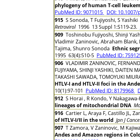
phylogeny of human T-cell leukemi
PubMed ID: 9071015
DOI: 10.1007/
915
S Sonoda, T Fujiyoshi, S Yashik
Retrovirol
1996 13 Suppl 1:S119-23.
909
Toshinobu Fujiyoshi, Shinji Yash
Vladimir Zaninovic, Abraham Blank, L
Tajima, Shunro Sonoda
Ethnic seg
1995 63(4):510-5
PubMed ID: 7591
906
VLADIMIR ZANINOVIC, FERNAND
FUJIYAMA, SHINJI YASHIKI, DAITEN
TAKASHI SAWADA, TOMOYUKI MIUR
HTLV-I and HTLV-II foci in the And
10(1):97-101
PubMed ID: 8179968
D
912
S Horai , R Kondo, Y Nakagawa-H
lineages of mitochondrial DNA
Mo
916
Cartier L, Araya F, Castillo JL, 
of HTLV-I/II in the world
Jpn J Cance
907
T Zamora, V Zaninovic, M Kajiw
Andes and Amazon regions in Col