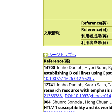
Reference(英)
Reference(日)
文献情報
利用者成果(英)
利用者成果(日)
ページトップへ
Reference(英)
14700
Inaho Danjoh, Hiyori Sone, R
establishing B cell lines using Eps
10.1007/s11626-012-9523-y
12741
Inaho Danjoh, Kaoru Saijo, 
research resource with emphasis
21383383
DOI: 10.1093/gbe/evr014
904
Shunro Sonoda , Hong Chuan Li
HTLV-1 susceptibility and its worl