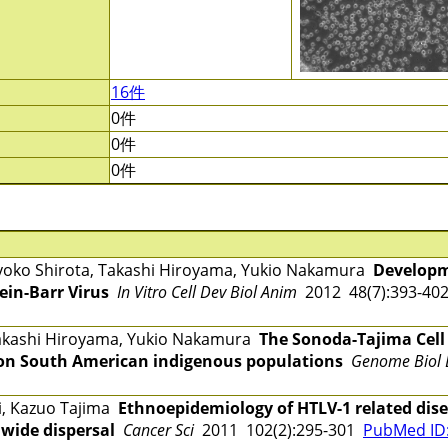
16件
0件
0件
0件
yoko Shirota, Takashi Hiroyama, Yukio Nakamura
Developm
tein-Barr Virus
In Vitro Cell Dev Biol Anim
2012 48(7):393-4
Takashi Hiroyama, Yukio Nakamura
The Sonoda-Tajima Cell
 on South American indigenous populations
Genome Biol 
, Kazuo Tajima
Ethnoepidemiology of HTLV-1 related dise
dwide dispersal
Cancer Sci
2011 102(2):295-301
PubMed ID