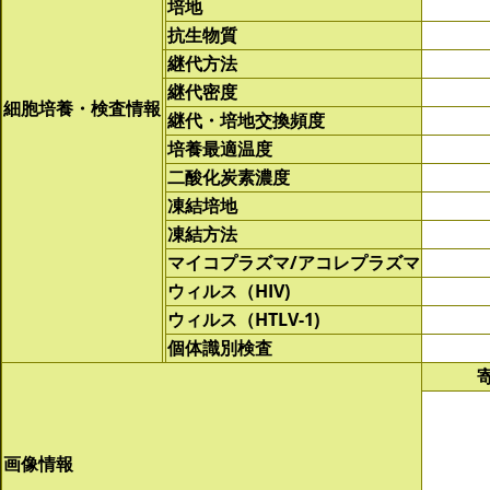
培地
抗生物質
継代方法
継代密度
細胞培養・検査情報
継代・培地交換頻度
培養最適温度
二酸化炭素濃度
凍結培地
凍結方法
マイコプラズマ/アコレプラズマ
ウィルス（HIV)
ウィルス（HTLV-1)
個体識別検査
画像情報