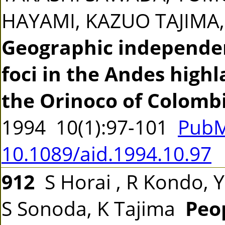
HAYAMI, KAZUO TAJIM
Geographic independen
foci in the Andes highl
the Orinoco of Colomb
1994 10(1):97-101
PubM
10.1089/aid.1994.10.97
912
S Horai , R Kondo, Y
S Sonoda, K Tajima
Peo