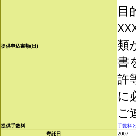
目
XX
類
提供申込書類(日)
書
許
に
ご
提供手数料
手数料
寄託日
2007