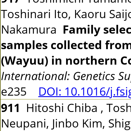
Toshinari Ito, Kaoru Sai
Nakamura
Family sele
samples collected fro
(Wayuu) in northern C
International: Genetics S
e235
DOI: 10.1016/j.fs
911
Hitoshi Chiba , Tosh
Neupani, Jinbo Kim, Shi