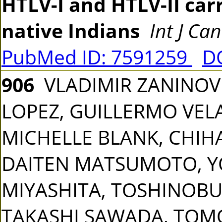
HTLV-I and HTLV-II ca
native Indians
Int J Ca
PubMed ID: 7591259
DO
906
VLADIMIR ZANINOVI
LOPEZ, GUILLERMO VEL
MICHELLE BLANK, CHIHAY
DAITEN MATSUMOTO, YO
MIYASHITA, TOSHINOBU 
TAKASHI SAWADA, TOM