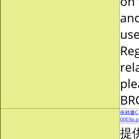
on 
and
use
Reg
rel
ple
BR
依頼書C-0
0003p.
提