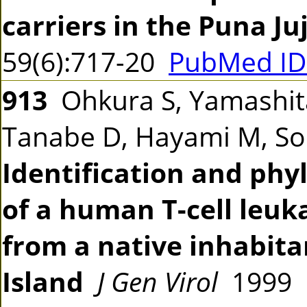
carriers in the Puna Ju
59(6):717-20
PubMed ID
913
Ohkura S, Yamashita 
Tanabe D, Hayami M, So
Identification and phy
of a human T-cell leuka
from a native inhabita
Island
J Gen Virol
1999 8