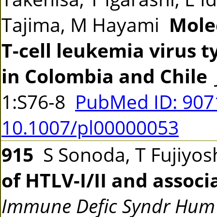
Tajima, M Hayami
Mole
T-cell leukemia virus t
in Colombia and Chile
1:S76-8
PubMed ID: 90
10.1007/pl00000053
915
S Sonoda, T Fujiyosh
of HTLV-I/II and associ
Immune Defic Syndr Hum 