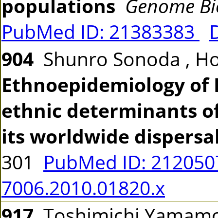
populations
Genome Bio
PubMed ID: 21383383
904
Shunro Sonoda , Ho
Ethnoepidemiology of H
ethnic determinants of
its worldwide dispersa
301
PubMed ID: 21205
7006.2010.01820.x
917
Toshimichi Yamamo