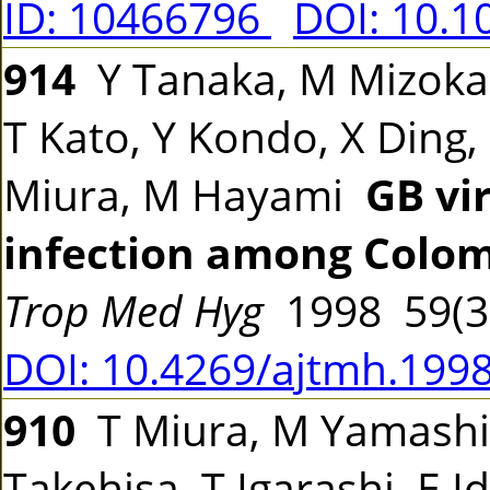
ID: 10466796
DOI: 10.1
914
Y Tanaka, M Mizokam
T Kato, Y Kondo, X Ding,
Miura, M Hayami
GB vir
infection among Colom
Trop Med Hyg
1998 59(3
DOI: 10.4269/ajtmh.1998
910
T Miura, M Yamashita,
Takehisa, T Igarashi, E I