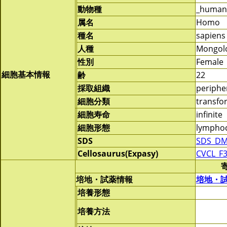
動物種
_human
属名
Homo
種名
sapiens
人種
Mongol
性別
Female
細胞基本情報
齢
22
採取組織
periphe
細胞分類
transf
細胞寿命
infinite
細胞形態
lymphoc
SDS
SDS_DM
Cellosaurus(Expasy)
CVCL_F
培地・試薬情報
培地・
培養形態
培養方法