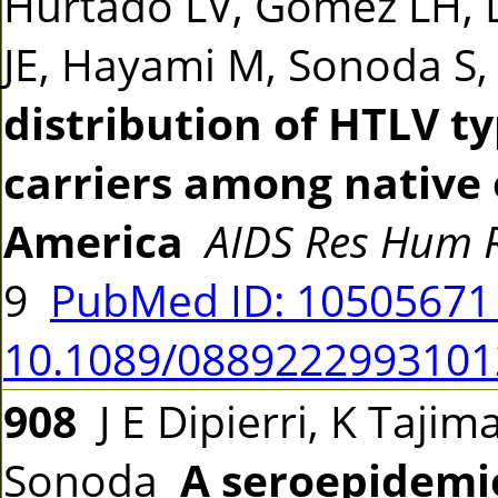
Hurtado LV, Gomez LH, Da
JE, Hayami M, Sonoda S,
distribution of HTLV ty
carriers among native 
America
AIDS Res Hum R
9
PubMed ID: 1050567
10.1089/0889222993101
908
J E Dipierri, K Tajima
Sonoda
A seroepidemio