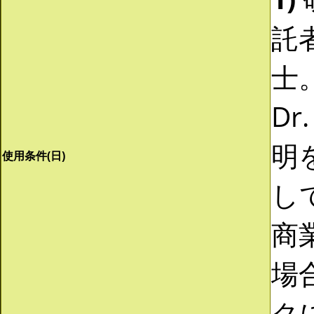
託
士。
Dr
明
使用条件(日)
し
商
場
ク