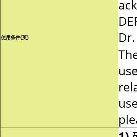
ac
DEP
Dr.
使用条件(英)
The
use
rel
use
ple
1)