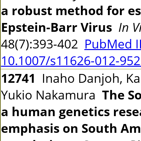
a robust method for est
Epstein-Barr Virus
In V
48(7):393-402
PubMed I
10.1007/s11626-012-952
12741
Inaho Danjoh, Kao
Yukio Nakamura
The So
a human genetics rese
emphasis on South Am