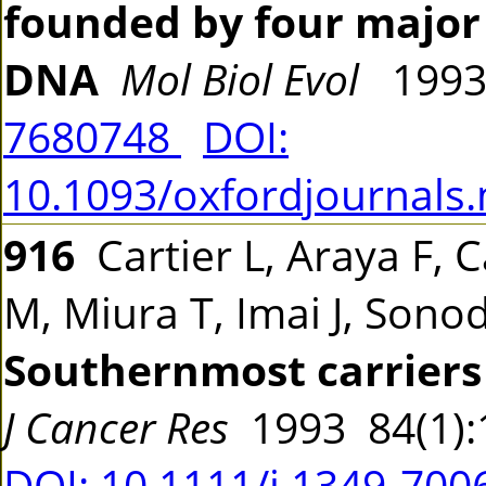
founded by four major 
DNA
Mol Biol Evol
1993
7680748
DOI:
10.1093/oxfordjournals
916
Cartier L, Araya F, C
M, Miura T, Imai J, Sono
Southernmost carriers 
J Cancer Res
1993 84(1)
DOI: 10.1111/j.1349-700