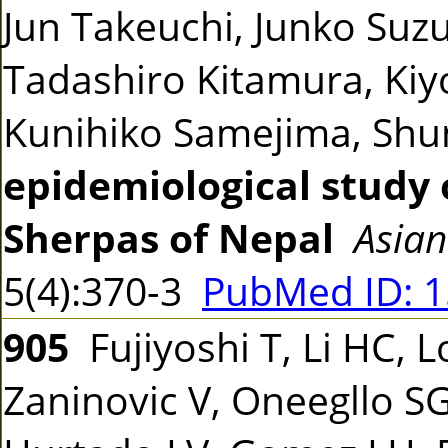
Jun Takeuchi, Junko Suzu
Tadashiro Kitamura, Kiyo
Kunihiko Samejima, Sh
epidemiological study 
Sherpas of Nepal
Asian
5(4):370-3
PubMed ID: 
905
Fujiyoshi T, Li HC, L
Zaninovic V, Oneegllo S