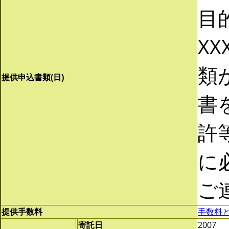
目
XX
類
提供申込書類(日)
書
許
に
ご
提供手数料
手数料
寄託日
2007