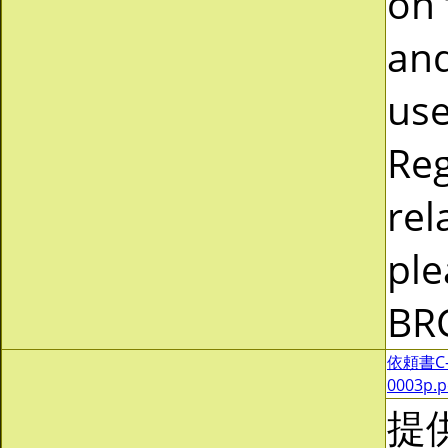
on 
and
use
Reg
rel
ple
BR
依頼書C-0
0003p.
提