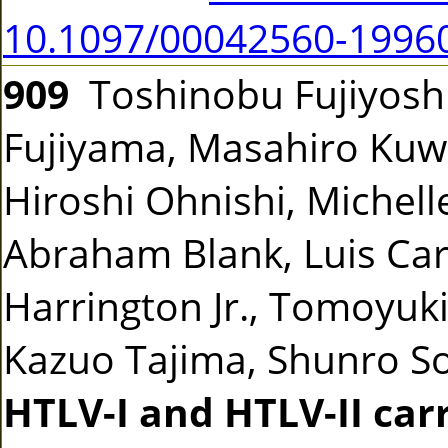
10.1097/00042560-1996
909
Toshinobu Fujiyoshi,
Fujiyama, Masahiro Kuw
Hiroshi Ohnishi, Michell
Abraham Blank, Luis Carti
Harrington Jr., Tomoyuk
Kazuo Tajima, Shunro 
HTLV-I and HTLV-II ca