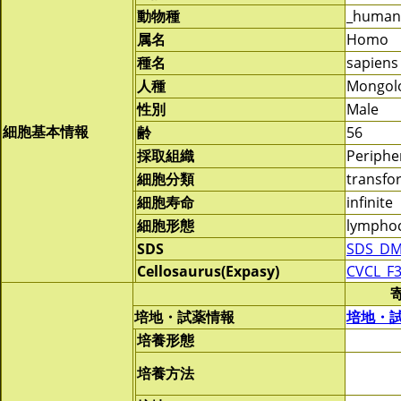
動物種
_human
属名
Homo
種名
sapiens
人種
Mongol
性別
Male
細胞基本情報
齢
56
採取組織
Periphe
細胞分類
transf
細胞寿命
infinite
細胞形態
lymphoc
SDS
SDS_DM
Cellosaurus(Expasy)
CVCL_F
培地・試薬情報
培地・
培養形態
培養方法