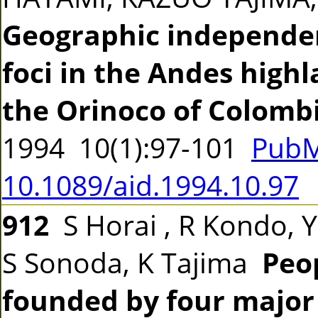
Geographic independen
foci in the Andes highl
the Orinoco of Colomb
1994 10(1):97-101
PubM
10.1089/aid.1994.10.97
912
S Horai , R Kondo, Y
S Sonoda, K Tajima
Peo
founded by four major 