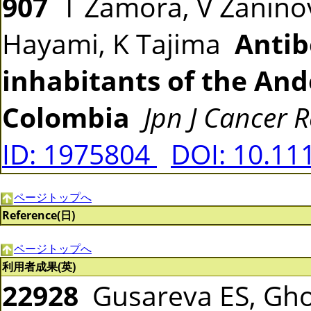
907
T Zamora, V Zaninov
Hayami, K Tajima
Antib
inhabitants of the An
Colombia
Jpn J Cancer R
ID: 1975804
DOI: 10.11
ページトップへ
Reference(日)
ページトップへ
利用者成果(英)
22928
Gusareva ES, Gho