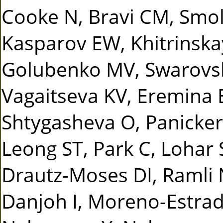
Cooke N, Bravi CM, Smo
Kasparov EW, Khitrinska
Golubenko MV, Swarovsk
Vagaitseva KV, Eremina
Shtygasheva O, Panicker 
Leong ST, Park C, Lohar 
Drautz-Moses DI, Ramli 
Danjoh I, Moreno-Estrad