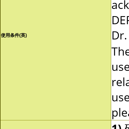
ac
DEP
Dr.
使用条件(英)
The
use
rel
use
ple
1)