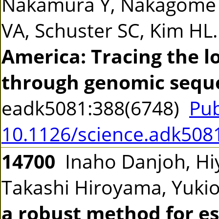
Nakamura Y, Nakagome S
VA, Schuster SC, Kim HL
America: Tracing the 
through genomic sequ
eadk5081:388(6748)
Pu
10.1126/science.adk508
14700
Inaho Danjoh, Hiy
Takashi Hiroyama, Yuk
a robust method for est