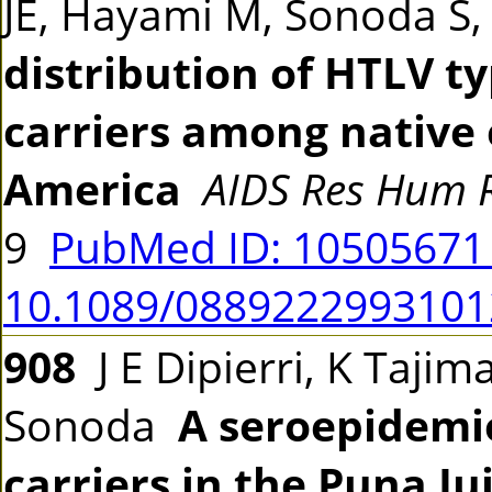
JE, Hayami M, Sonoda S,
distribution of HTLV ty
carriers among native 
America
AIDS Res Hum R
9
PubMed ID: 1050567
10.1089/0889222993101
908
J E Dipierri, K Tajima
Sonoda
A seroepidemio
carriers in the Puna Ju