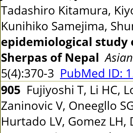
Tadashiro Kitamura, Kiyo
Kunihiko Samejima, Sh
epidemiological study 
Sherpas of Nepal
Asian
5(4):370-3
PubMed ID: 
905
Fujiyoshi T, Li HC, L
Zaninovic V, Oneegllo S
Hurtado LV, Gomez LH, Da