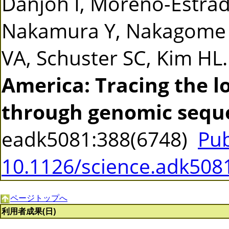
Danjoh I, Moreno-Estrad
Nakamura Y, Nakagome S
VA, Schuster SC, Kim HL
America: Tracing the 
through genomic sequ
eadk5081:388(6748)
Pu
10.1126/science.adk508
ページトップへ
利用者成果(日)