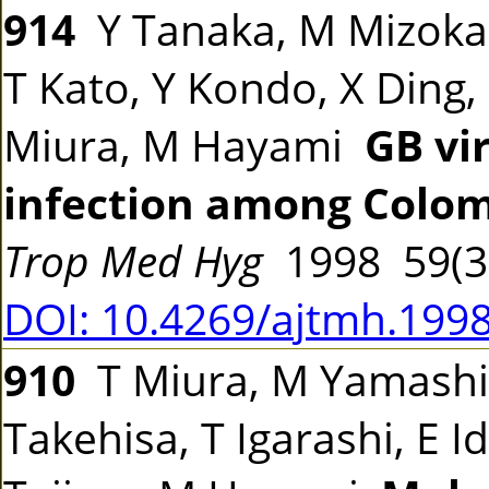
914
Y Tanaka, M Mizokam
T Kato, Y Kondo, X Ding,
Miura, M Hayami
GB vir
infection among Colom
Trop Med Hyg
1998 59(3
DOI: 10.4269/ajtmh.1998
910
T Miura, M Yamashita,
Takehisa, T Igarashi, E I