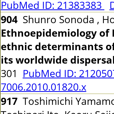
PubMed ID: 21383383
904
Shunro Sonoda , Ho
Ethnoepidemiology of H
ethnic determinants of
its worldwide dispersa
301
PubMed ID: 21205
7006.2010.01820.x
917
Toshimichi Yamamo