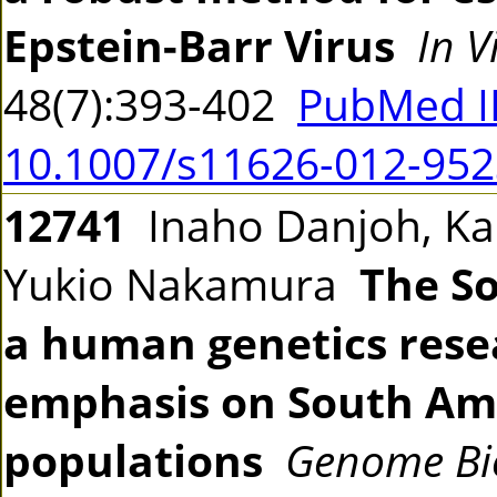
Epstein-Barr Virus
In V
48(7):393-402
PubMed I
10.1007/s11626-012-952
12741
Inaho Danjoh, Kao
Yukio Nakamura
The So
a human genetics rese
emphasis on South Am
populations
Genome Bio