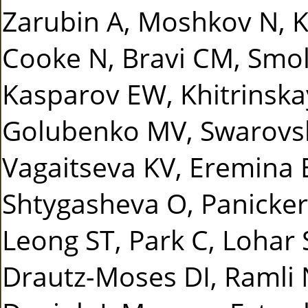
Zarubin A, Moshkov N, Ka
Cooke N, Bravi CM, Smo
Kasparov EW, Khitrinska
Golubenko MV, Swarovsk
Vagaitseva KV, Eremina
Shtygasheva O, Panicker 
Leong ST, Park C, Lohar 
Drautz-Moses DI, Ramli 