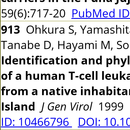
59(6):717-20
PubMed ID
913
Ohkura S, Yamashita 
Tanabe D, Hayami M, So
Identification and phy
of a human T-cell leuka
from a native inhabita
Island
J Gen Virol
1999 8
ID: 10466796
DOI: 10.1