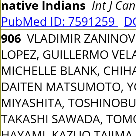
native Indians
Int J Ca
PubMed ID: 7591259
DO
906
VLADIMIR ZANINOVI
LOPEZ, GUILLERMO VEL
MICHELLE BLANK, CHIHAY
DAITEN MATSUMOTO, YO
MIYASHITA, TOSHINOBU 
TAKASHI SAWADA, TOM
HAYAMI, KAZUO TAJIM