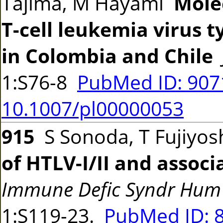
Tajima, M Hayami
Mole
T-cell leukemia virus t
in Colombia and Chile
1:S76-8
PubMed ID: 90
10.1007/pl00000053
915
S Sonoda, T Fujiyosh
of HTLV-I/II and associ
Immune Defic Syndr Hum 
1:S119-23.
PubMed ID: 