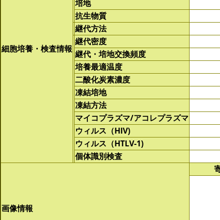
培地
抗生物質
継代方法
継代密度
細胞培養・検査情報
継代・培地交換頻度
培養最適温度
二酸化炭素濃度
凍結培地
凍結方法
マイコプラズマ/アコレプラズマ
ウィルス（HIV)
ウィルス（HTLV-1)
個体識別検査
画像情報