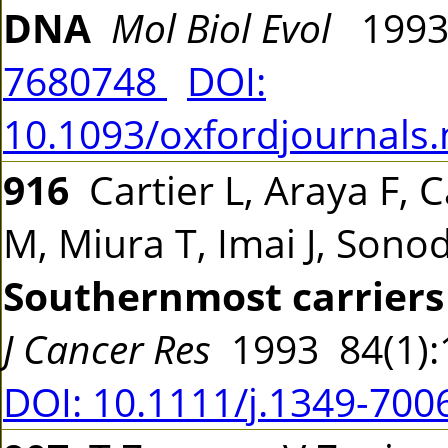
DNA
Mol Biol Evol
1993
7680748
DOI:
10.1093/oxfordjournals
916
Cartier L, Araya F, C
M, Miura T, Imai J, Sono
Southernmost carriers 
J Cancer Res
1993 84(1)
DOI: 10.1111/j.1349-700