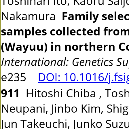
Toshinari Ito, Kaoru Sai
Nakamura
Family sele
samples collected fro
(Wayuu) in northern C
International: Genetics S
e235
DOI: 10.1016/j.fs
911
Hitoshi Chiba , Tosh
Neupani, Jinbo Kim, Shi
Jun Takeuchi, Junko Suzu