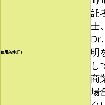
託
士。
Dr
明
使用条件(日)
し
商
場
ク