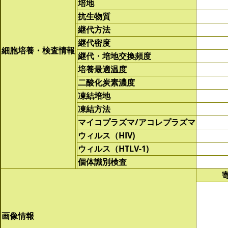
培地
抗生物質
継代方法
継代密度
細胞培養・検査情報
継代・培地交換頻度
培養最適温度
二酸化炭素濃度
凍結培地
凍結方法
マイコプラズマ/アコレプラズマ
ウィルス（HIV)
ウィルス（HTLV-1)
個体識別検査
画像情報