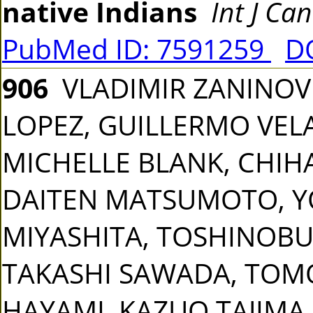
native Indians
Int J Ca
PubMed ID: 7591259
DO
906
VLADIMIR ZANINOVI
LOPEZ, GUILLERMO VEL
MICHELLE BLANK, CHIHAY
DAITEN MATSUMOTO, YO
MIYASHITA, TOSHINOBU 
TAKASHI SAWADA, TOM
HAYAMI, KAZUO TAJIM