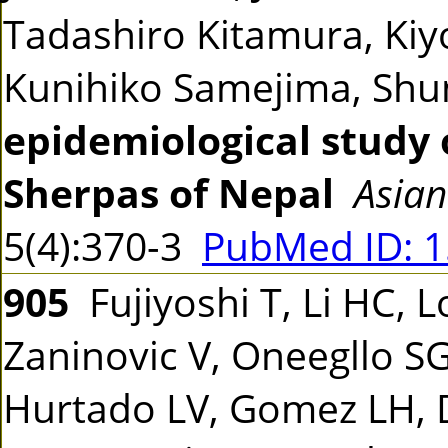
Tadashiro Kitamura, Kiyo
Kunihiko Samejima, Sh
epidemiological study 
Sherpas of Nepal
Asian
5(4):370-3
PubMed ID: 
905
Fujiyoshi T, Li HC, L
Zaninovic V, Oneegllo S
Hurtado LV, Gomez LH, Da