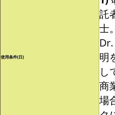
託
士。
Dr
明
使用条件(日)
し
商
場
ク