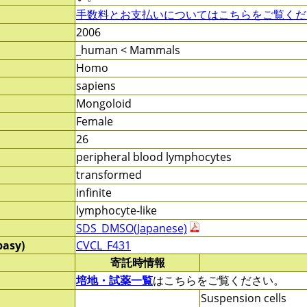
手数料とお支払いについてはこちらをご覧くだ
2006
_human < Mammals
Homo
sapiens
Mongoloid
Female
26
peripheral blood lymphocytes
transformed
infinite
lymphocyte-like
SDS_DMSO(Japanese)
pasy)
CVCL_F431
寄託時情報
培地・試薬一覧
はこちらをご覧ください。
Suspension cells