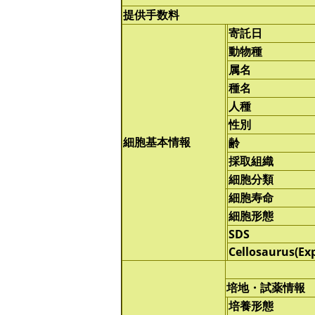
提供手数料
寄託日
動物種
属名
種名
人種
性別
細胞基本情報
齢
採取組織
細胞分類
細胞寿命
細胞形態
SDS
Cellosaurus(Ex
培地・試薬情報
培養形態