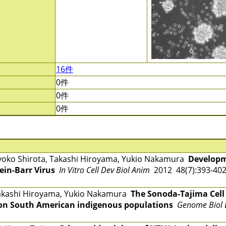
16件
0件
0件
0件
yoko Shirota, Takashi Hiroyama, Yukio Nakamura
Developm
tein-Barr Virus
In Vitro Cell Dev Biol Anim
2012 48(7):393-4
Takashi Hiroyama, Yukio Nakamura
The Sonoda-Tajima Cell
 on South American indigenous populations
Genome Biol 