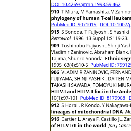
DOI: 10.4269/ajtmh.1998.59.462
910
T Miura, M Yamashita, V Zaninovic
phylogeny of human T-cell leukemi
PubMed ID: 9071015
DOI: 10.1007/
915
S Sonoda, T Fujiyoshi, S Yashik
Retrovirol
1996 13 Suppl 1:S119-23.
909
Toshinobu Fujiyoshi, Shinji Yash
Vladimir Zaninovic, Abraham Blank, L
Tajima, Shunro Sonoda
Ethnic seg
1995 63(4):510-5
PubMed ID: 7591
906
VLADIMIR ZANINOVIC, FERNAND
FUJIYAMA, SHINJI YASHIKI, DAITEN
TAKASHI SAWADA, TOMOYUKI MIUR
HTLV-I and HTLV-II foci in the And
10(1):97-101
PubMed ID: 8179968
D
912
S Horai , R Kondo, Y Nakagawa-H
lineages of mitochondrial DNA
Mo
916
Cartier L, Araya F, Castillo JL, 
of HTLV-I/II in the world
Jpn J Cance