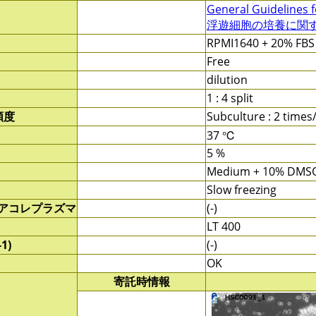
General Guidelines f
浮遊細胞の培養に関する
RPMI1640 + 20% FBS
Free
dilution
1 : 4 split
頻度
Subculture : 2 time
37 ℃
5 %
Medium + 10% DMS
Slow freezing
/アコレプラズマ
(-)
LT 400
1)
(-)
OK
寄託時情報