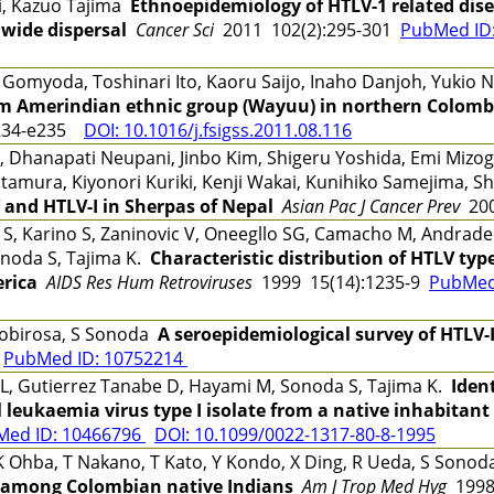
, Kazuo Tajima
Ethnoepidemiology of HTLV-1 related dise
dwide dispersal
Cancer Sci
2011 102(2):295-301
PubMed ID
omyoda, Toshinari Ito, Kaoru Saijo, Inaho Danjoh, Yuki
m Amerindian ethnic group (Wayuu) in northern Colomb
234-e235
DOI: 10.1016/j.fsigss.2011.08.116
, Dhanapati Neupani, Jinbo Kim, Shigeru Yoshida, Emi Mizogu
Kitamura, Kiyonori Kuriki, Kenji Wakai, Kunihiko Samejima,
 and HTLV-I in Sherpas of Nepal
Asian Pac J Cancer Prev
200
ki S, Karino S, Zaninovic V, Oneegllo SG, Camacho M, Andra
Sonoda S, Tajima K.
Characteristic distribution of HTLV typ
erica
AIDS Res Hum Retroviruses
1999 15(14):1235-9
PubMed
r Robirosa, S Sonoda
A seroepidemiological survey of HTLV-I
0
PubMed ID: 10752214
L, Gutierrez Tanabe D, Hayami M, Sonoda S, Tajima K.
Iden
 leukaemia virus type I isolate from a native inhabitant 
Med ID: 10466796
DOI: 10.1099/0022-1317-80-8-1995
K Ohba, T Nakano, T Kato, Y Kondo, X Ding, R Ueda, S Sonod
on among Colombian native Indians
Am J Trop Med Hyg
1998