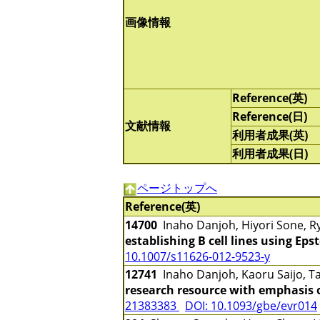
画像情報
Reference(英)
Reference(日)
文献情報
利用者成果(英)
利用者成果(日)
ページトップへ
Reference(英)
14700
Inaho Danjoh, Hiyori Sone, R
establishing B cell lines using Eps
10.1007/s11626-012-9523-y
12741
Inaho Danjoh, Kaoru Saijo, 
research resource with emphasis
21383383
DOI: 10.1093/gbe/evr014