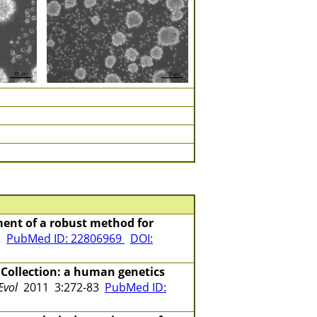
ent of a robust method for
02
PubMed ID: 22806969
DOI:
 Collection: a human genetics
Evol
2011 3:272-83
PubMed ID: