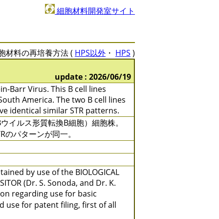
細胞材料開発室サイト
胞材料の再培養方法 (
HPS以外
・
HPS
)
update : 2026/06/19
Barr Virus. This B cell lines
outh America. The two B cell lines
identical similar STR patterns.
Bウイルス形質転換B細胞）細胞株。
は、 STRのパターンが同一。
btained by use of the BIOLOGICAL
TOR (Dr. S. Sonoda, and Dr. K.
ion regarding use for basic
se for patent filing, first of all