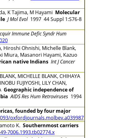
onoda, K Tajima, M Hayami
Molecular
le
J Mol Evol
1997 44 Suppl 1:S76-8
Acquir Immune Defic Syndr Hum
0020
 Hiroshi Ohnishi, Michelle Blank,
yuki Miura, Masanori Hayami, Kazuo
rican native Indians
Int J Cancer
BLANK, MICHELLE BLANK, CHIHAYA
INOBU FUJIYOSHI, LILY CHAN,
DA
Geographic independence of
mbia
AIDS Res Hum Retroviruses
1994
ricas, founded by four major
1093/oxfordjournals.molbev.a039987
Miyamoto K.
Southernmost carriers
349-7006.1993.tb02774.x