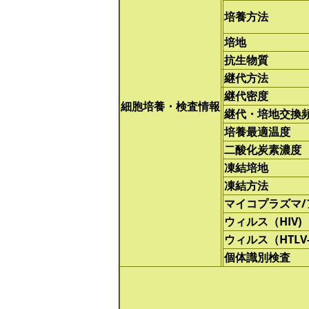
培養方法
培地
抗生物質
継代方法
継代密度
細胞培養・検査情報
継代・培地交換
培養最適温度
二酸化炭素濃度
凍結培地
凍結方法
マイコプラズマ
ウィルス（HIV)
ウィルス（HTLV-
個体識別検査