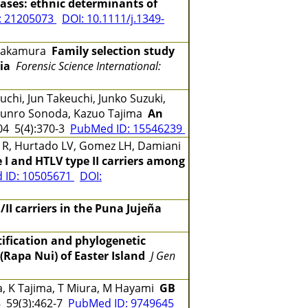
ases: ethnic determinants of
: 21205073
DOI: 10.1111/j.1349-
o Nakamura
Family selection study
ia
Forensic Science International:
chi, Jun Takeuchi, Junko Suzuki,
 Shunro Sonoda, Kazuo Tajima
An
4 5(4):370-3
PubMed ID: 15546239
de R, Hurtado LV, Gomez LH, Damiani
e I and HTLV type II carriers among
 ID: 10505671
DOI:
/II carriers in the Puna Jujeña
tification and phylogenetic
(Rapa Nui) of Easter Island
J Gen
a, K Tajima, T Miura, M Hayami
GB
 59(3):462-7
PubMed ID: 9749645