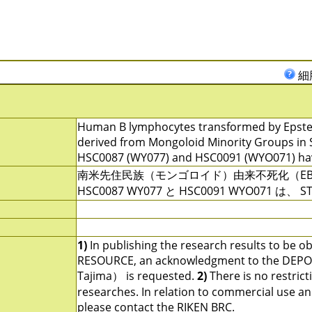
細
Human B lymphocytes transformed by Epstein-
derived from Mongoloid Minority Groups in S
HSC0087 (WY077) and HSC0091 (WYO071) have 
南米先住民族（モンゴロイド）由来不死化（E
HSC0087 WY077 と HSC0091 WYO071 
1)
In publishing the research results to be o
RESOURCE, an acknowledgment to the DEPOSI
Tajima） is requested.
2)
There is no restrict
researches. In relation to commercial use and u
please contact the RIKEN BRC.