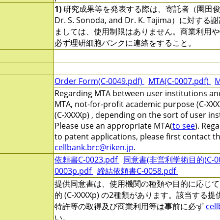
1)
研究成果等を発表する際は、寄託者（園田俊
Dr. S. Sonoda, and Dr. K. Tajima）
ましては、使用制限はありません。商業利用や
必ず理研細胞バンクに連絡をすること。
Order Form(C-0049.pdf)
MTA(C-0007.pdf)
M
Regarding MTA between user institutions and
MTA, not-for-profit academic purpose (C-XXX
(C-XXXXp) , depending on the sort of user ins
Please use an appropriate MTA(
to see
). Reg
to patent applications, please first contact 
cellbank.brc@riken.jp
.
依頼書C-0023.pdf
同意書(非営利学術目的)C-000
0003p.pdf
締結依頼書C-0058.pdf
提供同意書は、使用機関の種類や目的に応じて、非営
的 (C-XXXXp) の2種類があります。該当す
特許等の取得及び商業利用等は事前に必ず
cel
い。