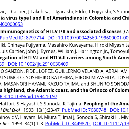
, L Cartier, J Takehisa, T Igarashi, E Ido, T Fujiyoshi, S S
a virus type I and II of Amerindians in Colombia and Chi
pl00000053
i
Immunogenetics of HTLV-I/II and associated diseases
J 
PubMed ID: 8797714
DOI: 10.1097/00042560-199600001-0
iki, Chihaya Fujiyama, Masahiro Kuwayama, Hiroki Miyashita,
uis Cartier, John J. Byrnes, William J. Harrington Jr., Tomo
regation of HTLV-I and HTLV-II carriers among South Ame
259
DOI: 10.1002/ijc.2910630409
O SANZON, FIDEL LOPEZ, GUILLERMO VELANDIA, ABRAHAM 
 MATSUMOTO, YOSHIHIKO KATAHIRA, HIROKI MIYASHITA, TOSH
A, MASANORI HAYAMI, KAZUO TAJIMA, and SHUNRO SONO
es highland, the Atlantic coast, and the Orinoco of Colo
OI: 10.1089/aid.1994.10.97
attori, S Hayashi, S Sonoda, K Tajima
Peopling of the Ame
l Biol Evol
1993 10(1):23-47
PubMed ID: 7680748
DOI: 10.
Zaninovic V, Hayami M, Miura T, Imai J, Sonoda S, Shiraki H, 
r Res
1993 84(1):1-3
PubMed ID: 8449820
DOI: 10.1111/j.1