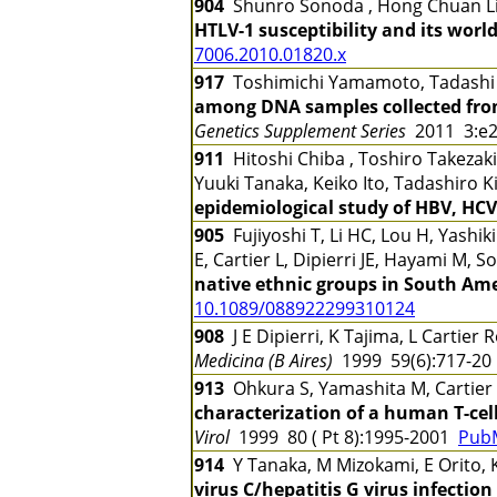
904
Shunro Sonoda , Hong Chuan Li
HTLV-1 susceptibility and its worl
7006.2010.01820.x
917
Toshimichi Yamamoto, Tadashi G
among DNA samples collected fro
Genetics Supplement Series
2011 3:e
911
Hitoshi Chiba , Toshiro Takezaki
Yuuki Tanaka, Keiko Ito, Tadashiro 
epidemiological study of HBV, HCV
905
Fujiyoshi T, Li HC, Lou H, Yashi
E, Cartier L, Dipierri JE, Hayami M, 
native ethnic groups in South Am
10.1089/088922299310124
908
J E Dipierri, K Tajima, L Cartie
Medicina (B Aires)
1999 59(6):717-2
913
Ohkura S, Yamashita M, Cartier 
characterization of a human T-cell
Virol
1999 80 ( Pt 8):1995-2001
Pub
914
Y Tanaka, M Mizokami, E Orito, 
virus C/hepatitis G virus infecti