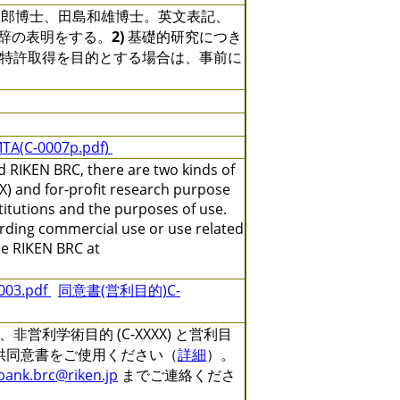
郎博士、田島和雄博士。英文表記、
に対する謝辞の表明をする。
2)
基礎的研究につき
特許取得を目的とする場合は、事前に
TA(C-0007p.pdf)
 RIKEN BRC, there are two kinds of
X) and for-profit research purpose
titutions and the purposes of use.
arding commercial use or use related
the RIKEN BRC at
3.pdf
同意書(営利目的)C-
利学術目的 (C-XXXX) と営利目
る提供同意書をご使用ください（
詳細
）。
lbank.brc@riken.jp
までご連絡くださ