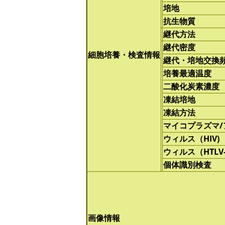
培地
抗生物質
継代方法
継代密度
細胞培養・検査情報
継代・培地交換
培養最適温度
二酸化炭素濃度
凍結培地
凍結方法
マイコプラズマ
ウィルス（HIV)
ウィルス（HTLV-
個体識別検査
画像情報