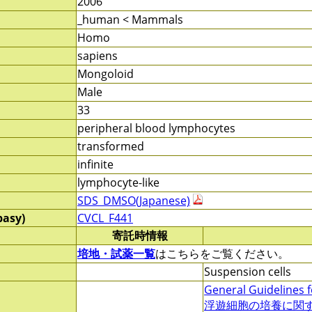
2006
_human < Mammals
Homo
sapiens
Mongoloid
Male
33
peripheral blood lymphocytes
transformed
infinite
lymphocyte-like
SDS_DMSO(Japanese)
pasy)
CVCL_F441
寄託時情報
培地・試薬一覧
はこちらをご覧ください。
Suspension cells
General Guidelines f
浮遊細胞の培養に関する