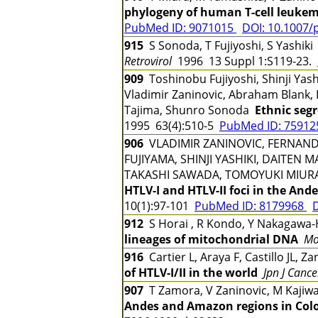
phylogeny of human T-cell leukemi
PubMed ID: 9071015
DOI: 10.1007/
915
S Sonoda, T Fujiyoshi, S Yashik
Retrovirol
1996 13 Suppl 1:S119-23.
909
Toshinobu Fujiyoshi, Shinji Yash
Vladimir Zaninovic, Abraham Blank, L
Tajima, Shunro Sonoda
Ethnic seg
1995 63(4):510-5
PubMed ID: 7591
906
VLADIMIR ZANINOVIC, FERNAND
FUJIYAMA, SHINJI YASHIKI, DAITEN
TAKASHI SAWADA, TOMOYUKI MIUR
HTLV-I and HTLV-II foci in the And
10(1):97-101
PubMed ID: 8179968
D
912
S Horai , R Kondo, Y Nakagawa-H
lineages of mitochondrial DNA
Mo
916
Cartier L, Araya F, Castillo JL, 
of HTLV-I/II in the world
Jpn J Cance
907
T Zamora, V Zaninovic, M Kajiw
Andes and Amazon regions in Col