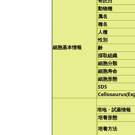
寄託日
動物種
属名
種名
人種
性別
細胞基本情報
齢
採取組織
細胞分類
細胞寿命
細胞形態
SDS
Cellosaurus(Ex
培地・試薬情報
培養形態
培養方法