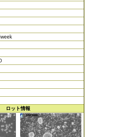
s/week
O
ロット情報