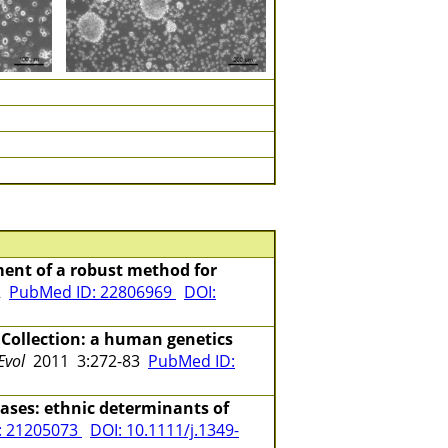
ent of a robust method for
02
PubMed ID: 22806969
DOI:
 Collection: a human genetics
Evol
2011 3:272-83
PubMed ID:
ases: ethnic determinants of
: 21205073
DOI: 10.1111/j.1349-