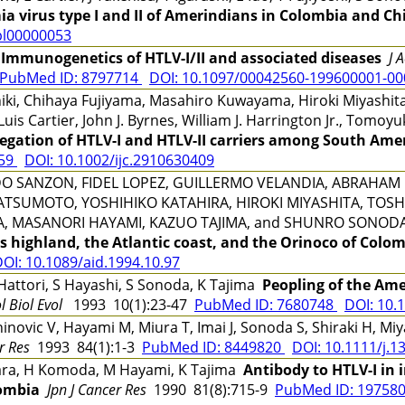
a virus type I and II of Amerindians in Colombia and Chi
pl00000053
i
Immunogenetics of HTLV-I/II and associated diseases
J 
PubMed ID: 8797714
DOI: 10.1097/00042560-199600001-0
iki, Chihaya Fujiyama, Masahiro Kuwayama, Hiroki Miyashita,
uis Cartier, John J. Byrnes, William J. Harrington Jr., Tomo
regation of HTLV-I and HTLV-II carriers among South Ame
259
DOI: 10.1002/ijc.2910630409
O SANZON, FIDEL LOPEZ, GUILLERMO VELANDIA, ABRAHAM 
 MATSUMOTO, YOSHIHIKO KATAHIRA, HIROKI MIYASHITA, TOSH
A, MASANORI HAYAMI, KAZUO TAJIMA, and SHUNRO SONO
es highland, the Atlantic coast, and the Orinoco of Colo
OI: 10.1089/aid.1994.10.97
attori, S Hayashi, S Sonoda, K Tajima
Peopling of the Ame
l Biol Evol
1993 10(1):23-47
PubMed ID: 7680748
DOI: 10.
Zaninovic V, Hayami M, Miura T, Imai J, Sonoda S, Shiraki H, 
r Res
1993 84(1):1-3
PubMed ID: 8449820
DOI: 10.1111/j.1
ara, H Komoda, M Hayami, K Tajima
Antibody to HTLV-I in 
ombia
Jpn J Cancer Res
1990 81(8):715-9
PubMed ID: 19758