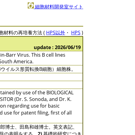
細胞材料開発室サイト
胞材料の再培養方法 (
HPS以外
・
HPS
)
update : 2026/06/19
Barr Virus. This B cell lines
South America.
Bウイルス形質転換B細胞）細胞株。
btained by use of the BIOLOGICAL
TOR (Dr. S. Sonoda, and Dr. K.
ion regarding use for basic
se for patent filing, first of all
郎博士、田島和雄博士。英文表記、
に対する謝辞の表明をする。
2)
基礎的研究につき