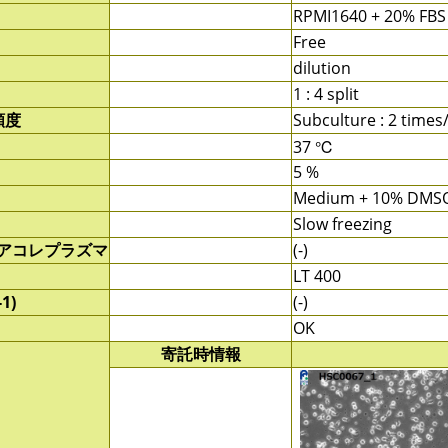
RPMI1640 + 20% FBS
Free
dilution
1 : 4 split
頻度
Subculture : 2 time
37 ℃
5 %
Medium + 10% DMS
Slow freezing
/アコレプラズマ
(-)
LT 400
1)
(-)
OK
寄託時情報