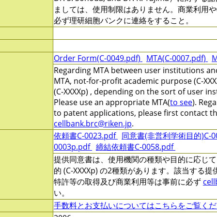
ましては、使用制限はありません。商業利用や
必ず理研細胞バンクに連絡をすること。
Order Form(C-0049.pdf)
MTA(C-0007.pdf)
M
Regarding MTA between user institutions and
MTA, not-for-profit academic purpose (C-XXX
(C-XXXXp) , depending on the sort of user ins
Please use an appropriate MTA(
to see
). Reg
to patent applications, please first contact 
cellbank.brc@riken.jp
.
依頼書C-0023.pdf
同意書(非営利学術目的)C-000
0003p.pdf
締結依頼書C-0058.pdf
提供同意書は、使用機関の種類や目的に応じて、非営
的 (C-XXXXp) の2種類があります。該当す
特許等の取得及び商業利用等は事前に必ず
cel
い。
手数料とお支払いについてはこちらをご覧くだ