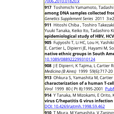
7006.2010.01820.x
917
Toshimichi Yamamoto, Tadashi G
among DNA samples collected fro
Genetics Supplement Series
2011 3:e
911
Hitoshi Chiba , Toshiro Takezaki
Yuuki Tanaka, Keiko Ito, Tadashiro 
epidemiological study of HBV, HCV
905
Fujiyoshi T, Li HC, Lou H, Yashi
E, Cartier L, Dipierri JE, Hayami M, 
native ethnic groups in South Am
10.1089/088922299310124
908
J E Dipierri, K Tajima, L Cartie
Medicina (B Aires)
1999 59(6):717-2
913
Ohkura S, Yamashita M, Cartier 
characterization of a human T-cell
Virol
1999 80 ( Pt 8):1995-2001
Pub
914
Y Tanaka, M Mizokami, E Orito, 
virus C/hepatitis G virus infecti
DOI: 10.4269/ajtmh.1998.59.462
910
T Miura, M Yamashita, V Zaninovic