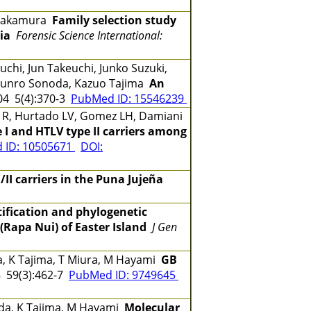
o Nakamura
Family selection study
ia
Forensic Science International:
chi, Jun Takeuchi, Junko Suzuki,
 Shunro Sonoda, Kazuo Tajima
An
4 5(4):370-3
PubMed ID: 15546239
de R, Hurtado LV, Gomez LH, Damiani
e I and HTLV type II carriers among
 ID: 10505671
DOI:
/II carriers in the Puna Jujeña
tification and phylogenetic
(Rapa Nui) of Easter Island
J Gen
a, K Tajima, T Miura, M Hayami
GB
 59(3):462-7
PubMed ID: 9749645
onoda, K Tajima, M Hayami
Molecular