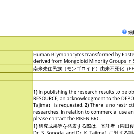
細
Human B lymphocytes transformed by Epstein-
derived from Mongoloid Minority Groups in 
南米先住民族（モンゴロイド）由来不死化（E
1)
In publishing the research results to be o
RESOURCE, an acknowledgment to the DEPOSI
Tajima） is requested.
2)
There is no restrict
researches. In relation to commercial use and u
please contact the RIKEN BRC.
1)
研究成果等を発表する際は、寄託者（園田俊
Dr. S. Sonoda, and Dr. K. Tajima）