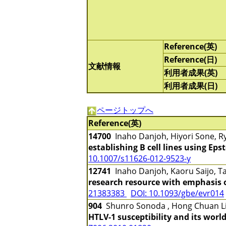
Reference(英)
Reference(日)
文献情報
利用者成果(英)
利用者成果(日)
ページトップへ
Reference(英)
14700
Inaho Danjoh, Hiyori Sone, R
establishing B cell lines using Eps
10.1007/s11626-012-9523-y
12741
Inaho Danjoh, Kaoru Saijo, 
research resource with emphasis
21383383
DOI: 10.1093/gbe/evr014
904
Shunro Sonoda , Hong Chuan Li
HTLV-1 susceptibility and its worl