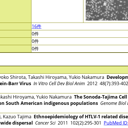
16件
0件
0件
0件
yoko Shirota, Takashi Hiroyama, Yukio Nakamura
Developm
tein-Barr Virus
In Vitro Cell Dev Biol Anim
2012 48(7):393-4
Takashi Hiroyama, Yukio Nakamura
The Sonoda-Tajima Cell
 on South American indigenous populations
Genome Biol 
, Kazuo Tajima
Ethnoepidemiology of HTLV-1 related dise
dwide dispersal
Cancer Sci
2011 102(2):295-301
PubMed ID