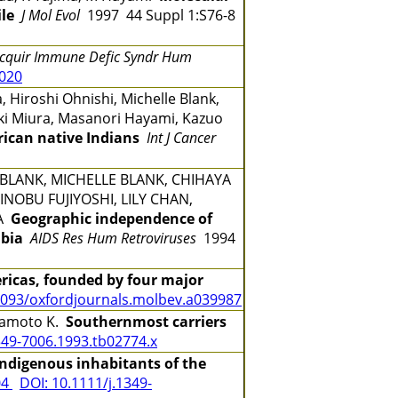
le
J Mol Evol
1997 44 Suppl 1:S76-8
Acquir Immune Defic Syndr Hum
0020
 Hiroshi Ohnishi, Michelle Blank,
yuki Miura, Masanori Hayami, Kazuo
rican native Indians
Int J Cancer
BLANK, MICHELLE BLANK, CHIHAYA
INOBU FUJIYOSHI, LILY CHAN,
DA
Geographic independence of
mbia
AIDS Res Hum Retroviruses
1994
ricas, founded by four major
1093/oxfordjournals.molbev.a039987
Miyamoto K.
Southernmost carriers
349-7006.1993.tb02774.x
indigenous inhabitants of the
04
DOI: 10.1111/j.1349-