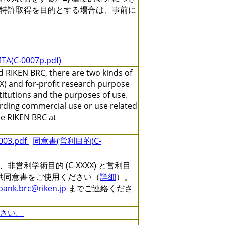
特許取得を目的とする場合は、事前に
TA(C-0007p.pdf)
 RIKEN BRC, there are two kinds of
X) and for-profit research purpose
titutions and the purposes of use.
arding commercial use or use related
the RIKEN BRC at
3.pdf
同意書(営利目的)C-
利学術目的 (C-XXXX) と営利目
る提供同意書をご使用ください（
詳細
）。
lbank.brc@riken.jp
までご連絡くださ
さい。