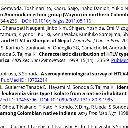
omyoda, Toshinari Ito, Kaoru Saijo, Inaho Danjoh, Yuki
m Amerindian ethnic group (Wayuu) in northern Colomb
234-e235
DOI: 10.1016/j.fsigss.2011.08.116
, Dhanapati Neupani, Jinbo Kim, Shigeru Yoshida, Emi Mizogu
Kitamura, Kiyonori Kuriki, Kenji Wakai, Kunihiko Samejima,
 and HTLV-I in Sherpas of Nepal
Asian Pac J Cancer Prev
200
ki S, Karino S, Zaninovic V, Oneegllo SG, Camacho M, Andra
Sonoda S, Tajima K.
Characteristic distribution of HTLV typ
erica
AIDS Res Hum Retroviruses
1999 15(14):1235-9
PubMed
r Robirosa, S Sonoda
A seroepidemiological survey of HTLV-I
0
PubMed ID: 10752214
L, Gutierrez Tanabe D, Hayami M, Sonoda S, Tajima K.
Iden
 leukaemia virus type I isolate from a native inhabitant 
Med ID: 10466796
DOI: 10.1099/0022-1317-80-8-1995
K Ohba, T Nakano, T Kato, Y Kondo, X Ding, R Ueda, S Sonod
on among Colombian native Indians
Am J Trop Med Hyg
1998
, L Cartier, J Takehisa, T Igarashi, E Ido, T Fujiyoshi, S S