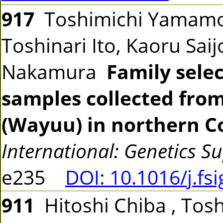
917
Toshimichi Yamamo
Toshinari Ito, Kaoru Sai
Nakamura
Family sele
samples collected fro
(Wayuu) in northern C
International: Genetics S
e235
DOI: 10.1016/j.fs
911
Hitoshi Chiba , Tosh