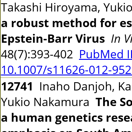
Takashi Hiroyama, Yuk
a robust method for est
Epstein-Barr Virus
In V
48(7):393-402
PubMed I
10.1007/s11626-012-952
12741
Inaho Danjoh, Kao
Yukio Nakamura
The So
a human genetics rese