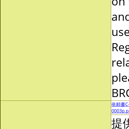
on 
and
use
Reg
rel
ple
BR
依頼書C-0
0003p.
提