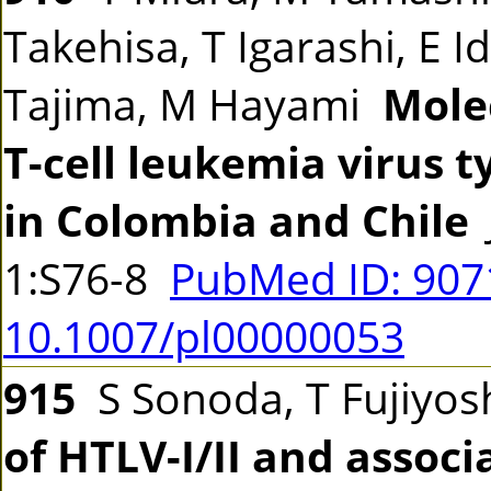
Takehisa, T Igarashi, E I
Tajima, M Hayami
Mole
T-cell leukemia virus t
in Colombia and Chile
1:S76-8
PubMed ID: 90
10.1007/pl00000053
915
S Sonoda, T Fujiyosh
of HTLV-I/II and associ