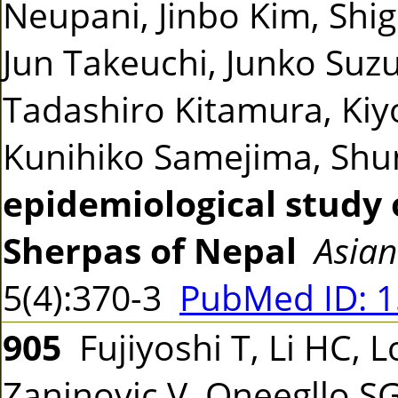
Neupani, Jinbo Kim, Shi
Jun Takeuchi, Junko Suzu
Tadashiro Kitamura, Kiyo
Kunihiko Samejima, Sh
epidemiological study 
Sherpas of Nepal
Asian
5(4):370-3
PubMed ID: 
905
Fujiyoshi T, Li HC, L
Zaninovic V, Oneegllo S