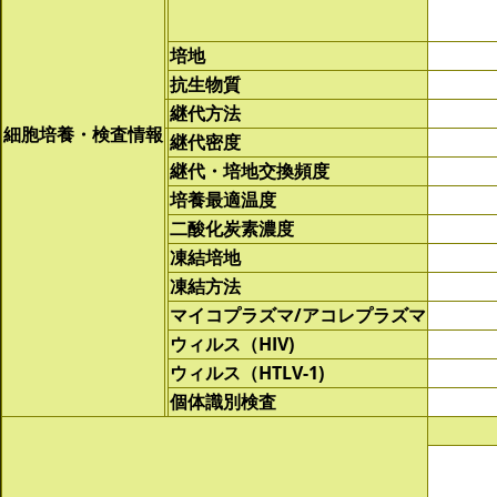
培地
抗生物質
継代方法
細胞培養・検査情報
継代密度
継代・培地交換頻度
培養最適温度
二酸化炭素濃度
凍結培地
凍結方法
マイコプラズマ/アコレプラズマ
ウィルス（HIV)
ウィルス（HTLV-1)
個体識別検査