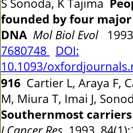
S Sonoda, K Tajima
Peo
founded by four major 
DNA
Mol Biol Evol
1993
7680748
DOI:
10.1093/oxfordjournals
916
Cartier L, Araya F, C
M, Miura T, Imai J, Sono
Southernmost carriers 
J Cancer Res
1993 84(1)