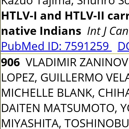
HTLV-I and HTLV-II ca
native Indians
Int J Ca
PubMed ID: 7591259
DO
906
VLADIMIR ZANINOVI
LOPEZ, GUILLERMO VEL
MICHELLE BLANK, CHIHAY
DAITEN MATSUMOTO, YO
MIYASHITA, TOSHINOBU 