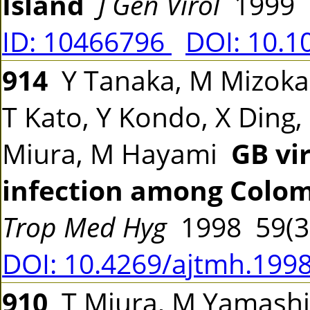
Island
J Gen Virol
1999 8
ID: 10466796
DOI: 10.1
914
Y Tanaka, M Mizokam
T Kato, Y Kondo, X Ding,
Miura, M Hayami
GB vir
infection among Colom
Trop Med Hyg
1998 59(3
DOI: 10.4269/ajtmh.1998
910
T Miura, M Yamashita,