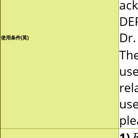
ac
DEP
Dr.
使用条件(英)
The
use
rel
use
ple
1)