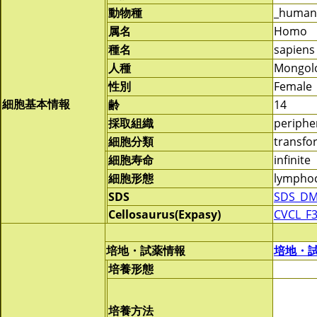
動物種
_human
属名
Homo
種名
sapiens
人種
Mongol
性別
Female
細胞基本情報
齢
14
採取組織
periphe
細胞分類
transf
細胞寿命
infinite
細胞形態
lymphoc
SDS
SDS_DM
Cellosaurus(Expasy)
CVCL_F
培地・試薬情報
培地・
培養形態
培養方法