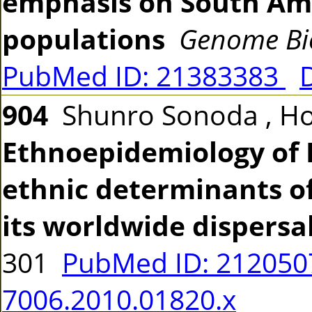
emphasis on South Am
populations
Genome Bio
PubMed ID: 21383383
904
Shunro Sonoda , Ho
Ethnoepidemiology of H
ethnic determinants of
its worldwide dispersa
301
PubMed ID: 21205
7006.2010.01820.x