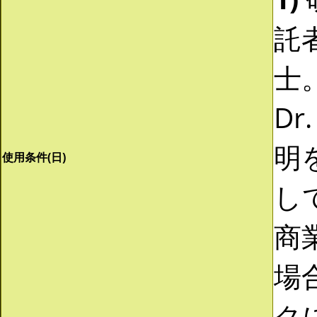
託
士。
Dr
明
使用条件(日)
し
商
場
ク