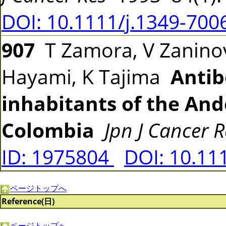
DOI: 10.1111/j.1349-700
907
T Zamora, V Zaninov
Hayami, K Tajima
Antib
inhabitants of the An
Colombia
Jpn J Cancer R
ID: 1975804
DOI: 10.11
ページトップへ
Reference(日)
ページトップへ