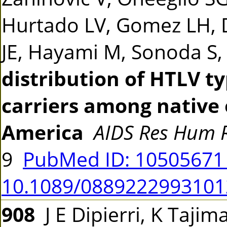
Hurtado LV, Gomez LH, Da
JE, Hayami M, Sonoda S,
distribution of HTLV ty
carriers among native 
America
AIDS Res Hum R
9
PubMed ID: 1050567
10.1089/0889222993101
908
J E Dipierri, K Tajima