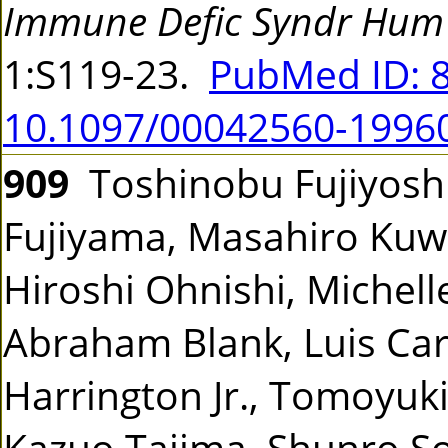
Immune Defic Syndr Hum 
1:S119-23.
PubMed ID: 
10.1097/00042560-1996
909
Toshinobu Fujiyoshi,
Fujiyama, Masahiro Kuw
Hiroshi Ohnishi, Michell
Abraham Blank, Luis Carti
Harrington Jr., Tomoyuk
Kazuo Tajima, Shunro 