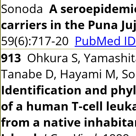
Sonoda
A seroepidemio
carriers in the Puna Ju
59(6):717-20
PubMed ID
913
Ohkura S, Yamashita 
Tanabe D, Hayami M, So
Identification and phy
of a human T-cell leuka
from a native inhabita