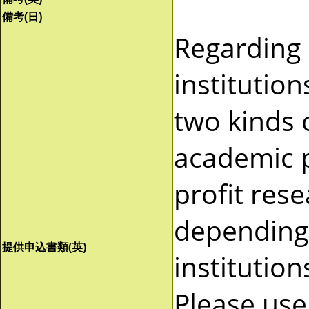
備考(日)
Regarding
institutio
two kinds 
academic p
profit res
depending 
提供申込書類(英)
institutio
Please use