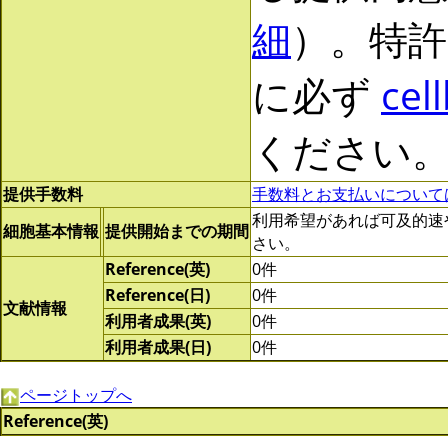
細
）。特許
に必ず
cel
ください
提供手数料
手数料とお支払いについて
利用希望があれば可及的速やかに
細胞基本情報
提供開始までの期間
さい。
Reference(英)
0件
Reference(日)
0件
文献情報
利用者成果(英)
0件
利用者成果(日)
0件
ページトップへ
Reference(英)