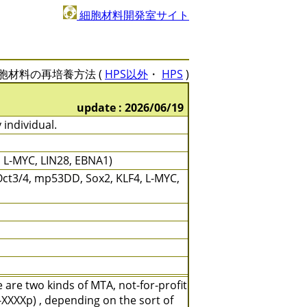
細胞材料開発室サイト
胞材料の再培養方法 (
HPS以外
・
HPS
)
update : 2026/06/19
 individual.
, L-MYC, LIN28, EBNA1)
53DD, Sox2, KLF4, L-MYC,
are two kinds of MTA, not-for-profit
XXXXp) , depending on the sort of