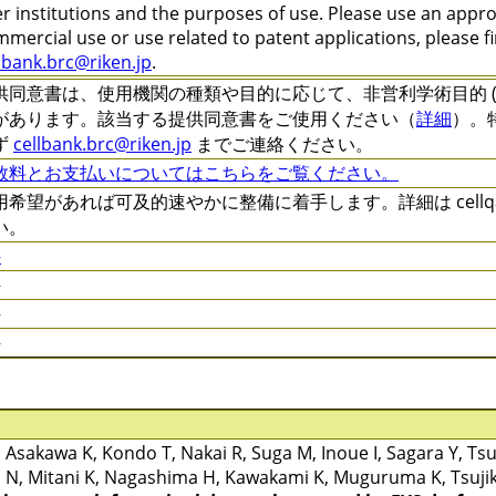
r institutions and the purposes of use. Please use an appr
mercial use or use related to patent applications, please f
lbank.brc@riken.jp
.
供同意書は、使用機関の種類や目的に応じて、非営利学術目的 (C-XXXX
があります。該当する提供同意書をご使用ください（
詳細
）。
ず
cellbank.brc@riken.jp
までご連絡ください。
数料とお支払いについてはこちらをご覧ください。
用希望があれば可及的速やかに整備に着手します。詳細は cellqa.b
い。
件
件
件
件
Asakawa K, Kondo T, Nakai R, Suga M, Inoue I, Sagara Y, Tsu
, Mitani K, Nagashima H, Kawakami K, Muguruma K, Tsuji