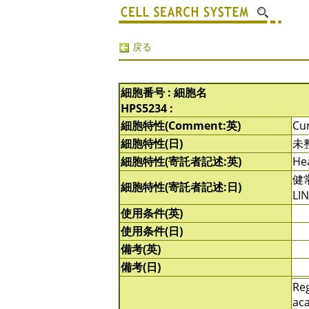
戻る
細胞番号 : 細胞名
HPS5234 :
細胞特性(Comment:英)
Cur
細胞特性(日)
未
細胞特性(寄託者記述:英)
Hea
健常
細胞特性(寄託者記述:日)
LI
使用条件(英)
使用条件(日)
備考(英)
備考(日)
Reg
aca