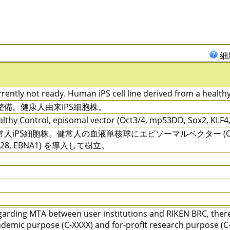
細
rently not ready. Human iPS cell line derived from a healthy
整備。健康人由来iPS細胞株。
lthy Control, episomal vector (Oct3/4, mp53DD, Sox2, KLF4
人iPS細胞株。健常人の血液単核球にエピソーマルベクター (Oct3/4, mp
N28, EBNA1) を導入して樹立。
arding MTA between user institutions and RIKEN BRC, there 
demic purpose (C-XXXX) and for-profit research purpose (C-