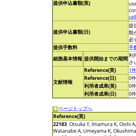
提供申込書類(英)
use
com
cel
提
提供申込書類(日)
類
必
提供手数料
手
利
細胞基本情報
提供開始までの期間
さ
Reference(英)
1
Reference(日)
0
文献情報
利用者成果(英)
0
利用者成果(日)
0
ページトップへ
Reference(英)
22183
Otsuka Y, Imamura K, Oishi A, 
Watanabe A, Umeyama K, Okushima N