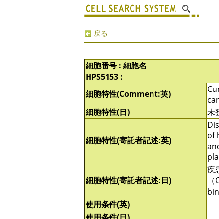
戻る
細胞番号 : 細胞名
HPS5153 :
Cur
細胞特性(Comment:英)
ca
細胞特性(日)
未
Dis
of 
細胞特性(寄託者記述:英)
and
pla
疾
細胞特性(寄託者記述:日)
（
bi
使用条件(英)
使用条件(日)