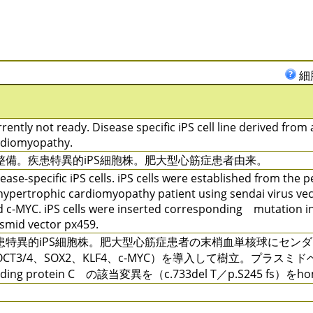
細
rently not ready. Disease specific iPS cell line derived from 
rdiomyopathy.
整備。疾患特異的iPS細胞株。肥大型心筋症患者由来。
ease-specific iPS cells. iPS cells were established from the
hypertrophic cardiomyopathy patient using sendai virus ve
 c-MYC. iPS cells were inserted corresponding mutation in
smid vector px459.
患特異的iPS細胞株。肥大型心筋症患者の末梢血単核球にセン
OCT3/4、SOX2、KLF4、c-MYC）を導入して樹立。プラスミド
nding protein C の該当変異を（c.733del T／p.S245 fs