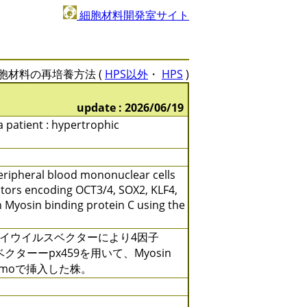
細胞材料開発室サイト
胞材料の再培養方法 (
HPS以外
・
HPS
)
update : 2026/06/19
a patient : hypertrophic
 peripheral blood mononuclear cells
ctors encoding OCT3/4, SOX2, KLF4,
 Myosin binding protein C using the
ダイウイルスベクターにより4因子
ベクターーpx459を用いて、Myosin
）をhomoで挿入した株。