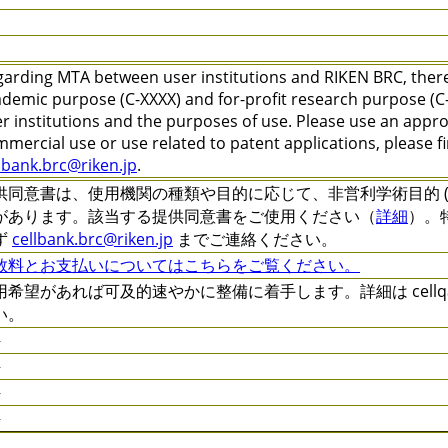
arding MTA between user institutions and RIKEN BRC, there 
demic purpose (C-XXXX) and for-profit research purpose (C-
r institutions and the purposes of use. Please use an appr
mercial use or use related to patent applications, please f
lbank.brc@riken.jp
.
供同意書は、使用機関の種類や目的に応じて、非営利学術目的 (C-XXXX
があります。該当する提供同意書をご使用ください（
詳細
）。
ず
cellbank.brc@riken.jp
までご連絡ください。
数料とお支払いについてはこちらをご覧ください。
用希望があれば可及的速やかに整備に着手します。詳細は cellqa.b
い。
件
件
件
件