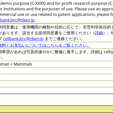
demic purpose (C-XXXX) and for-profit research purpose (C-
r institutions and the purposes of use. Please use an appr
mercial use or use related to patent applications, please f
lbank.brc@riken.jp
.
供同意書は、使用機関の種類や目的に応じて、非営利学術目的 (C-XXXX
があります。該当する提供同意書をご使用ください（
詳細
）。
ず
cellbank.brc@riken.jp
までご連絡ください。
数料とお支払いについてはこちらをご覧ください。
用希望があれば可及的速やかに整備に着手します。詳細は cellqa.b
い。
uman < Mammals
件
件
件
件