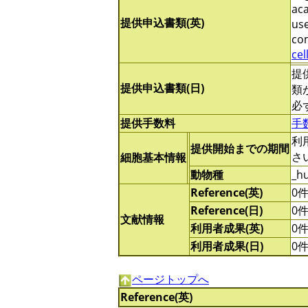
aca
提供申込書類(英)
use
com
cel
提
提供申込書類(日)
類
必
提供手数料
手
利
提供開始までの期間
さ
細胞基本情報
動物種
_h
Reference(英)
0
Reference(日)
0
文献情報
利用者成果(英)
0
利用者成果(日)
0
ページトップへ
Reference(英)