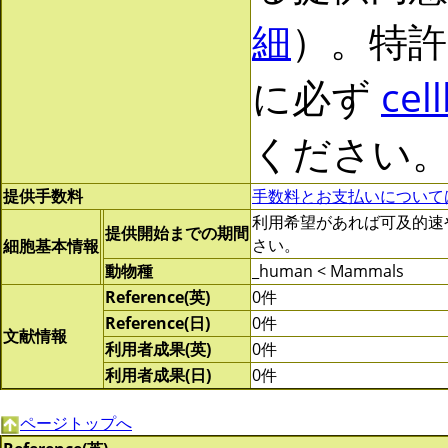
細
）。特許
に必ず
cel
ください
提供手数料
手数料とお支払いについて
利用希望があれば可及的速やかに
提供開始までの期間
さい。
細胞基本情報
動物種
_human < Mammals
Reference(英)
0件
Reference(日)
0件
文献情報
利用者成果(英)
0件
利用者成果(日)
0件
ページトップへ