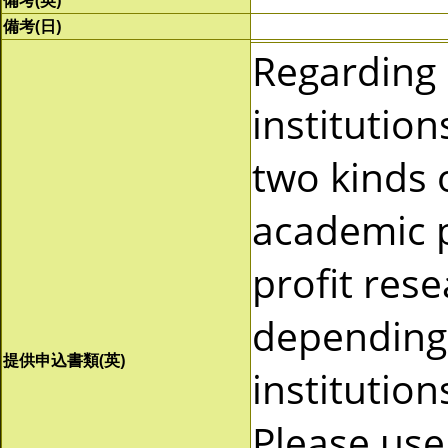
備考(英)
備考(日)
Regarding
institutio
two kinds 
academic p
profit res
depending 
提供申込書類(英)
institutio
Please use