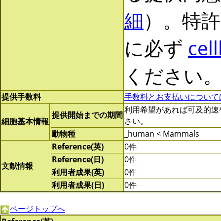
細
）。特許
に必ず
cel
ください
提供手数料
手数料とお支払いについて
利用希望があれば可及的速やかに
提供開始までの期間
さい。
細胞基本情報
動物種
_human < Mammals
Reference(英)
0件
Reference(日)
0件
文献情報
利用者成果(英)
0件
利用者成果(日)
0件
ページトップへ