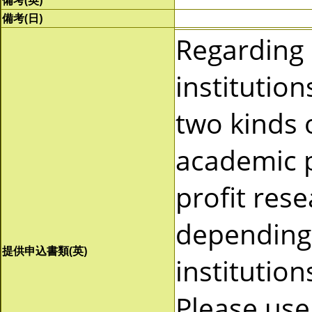
備考(英)
備考(日)
Regarding
institutio
two kinds 
academic p
profit res
depending 
提供申込書類(英)
institutio
Please use