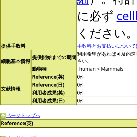
に必ず
cel
ください
提供手数料
手数料とお支払いについて
利用希望があれば可及的速やかに
提供開始までの期間
さい。
細胞基本情報
動物種
_human < Mammals
Reference(英)
0件
Reference(日)
0件
文献情報
利用者成果(英)
0件
利用者成果(日)
0件
ページトップへ
Reference(英)