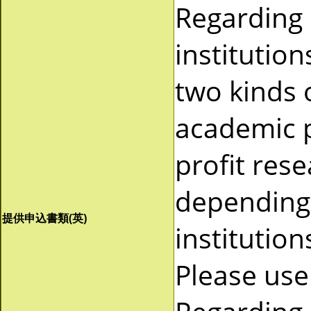
Regarding
institutio
two kinds 
academic p
profit res
depending 
提供申込書類(英)
institutio
Please use