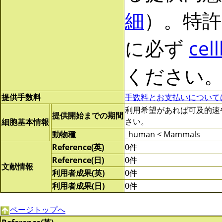
細
）。特許
に必ず
cel
ください
提供手数料
手数料とお支払いについて
利用希望があれば可及的速やかに
提供開始までの期間
さい。
細胞基本情報
動物種
_human < Mammals
Reference(英)
0件
Reference(日)
0件
文献情報
利用者成果(英)
0件
利用者成果(日)
0件
ページトップへ