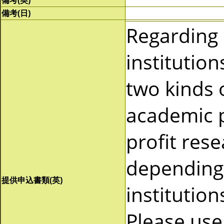
備考(英)
備考(日)
Regarding
institutio
two kinds 
academic p
profit res
depending 
提供申込書類(英)
institutio
Please use