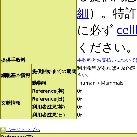
細
）。特許
に必ず
cel
ください
提供手数料
手数料とお支払いについて
利用希望があれば可及的速やかに
提供開始までの期間
さい。
細胞基本情報
動物種
_human < Mammals
Reference(英)
0件
Reference(日)
0件
文献情報
利用者成果(英)
0件
利用者成果(日)
0件
ページトップへ