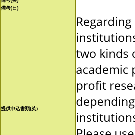
備考(英)
備考(日)
Regarding
institutio
two kinds 
academic p
profit res
depending 
提供申込書類(英)
institutio
Please use