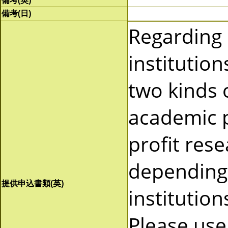
備考(英)
備考(日)
Regarding
institutio
two kinds 
academic p
profit res
depending 
提供申込書類(英)
institutio
Please use