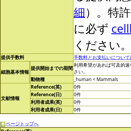
細
）。特許
に必ず
cel
ください
提供手数料
手数料とお支払いについて
利用希望があれば可及的速やかに
提供開始までの期間
さい。
細胞基本情報
動物種
_human < Mammals
Reference(英)
0件
Reference(日)
0件
文献情報
利用者成果(英)
0件
利用者成果(日)
0件
ページトップへ