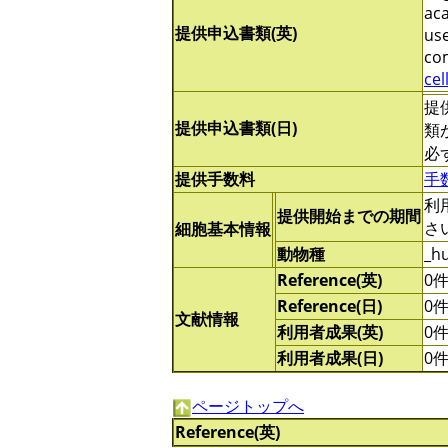
aca
提供申込書類(英)
use
com
cel
提
提供申込書類(日)
類
必
提供手数料
手
利
提供開始までの期間
さ
細胞基本情報
動物種
_h
Reference(英)
0
Reference(日)
0
文献情報
利用者成果(英)
0
利用者成果(日)
0
ページトップへ
Reference(英)