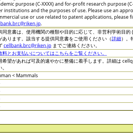
demic purpose (C-XXXX) and for-profit research purpose (C-
r institutions and the purposes of use. Please use an appr
mercial use or use related to patent applications, please f
lbank.brc@riken.jp
.
供同意書は、使用機関の種類や目的に応じて、非営利学術目的 (C-XXXX
があります。該当する提供同意書をご使用ください（
詳細
）。
ず
cellbank.brc@riken.jp
までご連絡ください。
数料とお支払いについてはこちらをご覧ください。
用希望があれば可及的速やかに整備に着手します。詳細は cellqa.b
い。
uman < Mammals
件
件
件
件