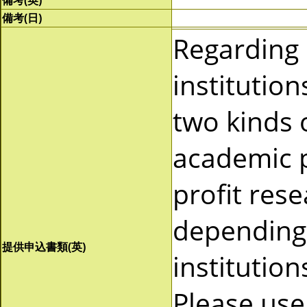
備考(英)
備考(日)
Regarding
institutio
two kinds 
academic p
profit res
depending 
提供申込書類(英)
institutio
Please use