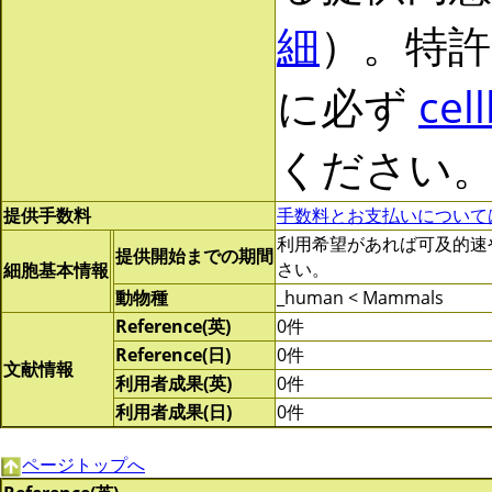
細
）。特許
に必ず
cel
ください
提供手数料
手数料とお支払いについて
利用希望があれば可及的速やかに
提供開始までの期間
さい。
細胞基本情報
動物種
_human < Mammals
Reference(英)
0件
Reference(日)
0件
文献情報
利用者成果(英)
0件
利用者成果(日)
0件
ページトップへ