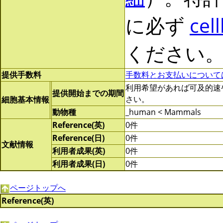
に必ず
cel
ください
提供手数料
手数料とお支払いについて
利用希望があれば可及的速やかに
提供開始までの期間
さい。
細胞基本情報
動物種
_human < Mammals
Reference(英)
0件
Reference(日)
0件
文献情報
利用者成果(英)
0件
利用者成果(日)
0件
ページトップへ
Reference(英)