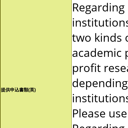
Regarding
institutio
two kinds 
academic p
profit res
depending 
提供申込書類(英)
institutio
Please use