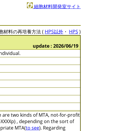
細胞材料開発室サイト
胞材料の再培養方法 (
HPS以外
・
HPS
)
update : 2026/06/19
ndividual.
are two kinds of MTA, not-for-profit
XXXXp) , depending on the sort of
opriate MTA(
to see
). Regarding