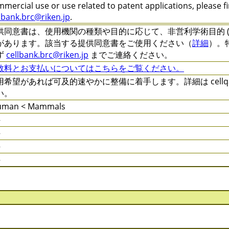
mercial use or use related to patent applications, please f
lbank.brc@riken.jp
.
供同意書は、使用機関の種類や目的に応じて、非営利学術目的 (C-XXXX
があります。該当する提供同意書をご使用ください（
詳細
）。
ず
cellbank.brc@riken.jp
までご連絡ください。
数料とお支払いについてはこちらをご覧ください。
用希望があれば可及的速やかに整備に着手します。詳細は cellqa.b
い。
uman < Mammals
件
件
件
件