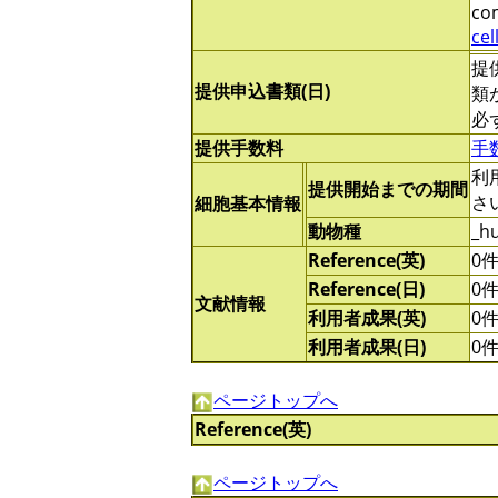
com
cel
提
提供申込書類(日)
類
必
提供手数料
手
利
提供開始までの期間
さ
細胞基本情報
動物種
_h
Reference(英)
0
Reference(日)
0
文献情報
利用者成果(英)
0
利用者成果(日)
0
ページトップへ
Reference(英)
ページトップへ