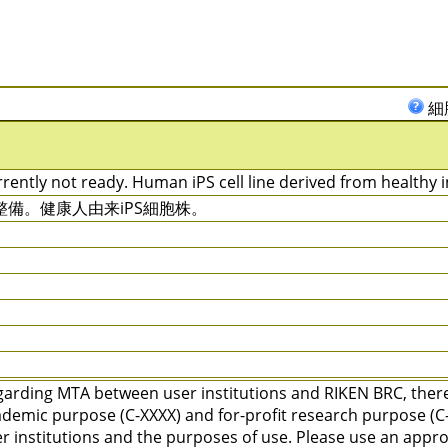
細
rently not ready. Human iPS cell line derived from healthy i
整備。健康人由来iPS細胞株。
arding MTA between user institutions and RIKEN BRC, there 
demic purpose (C-XXXX) and for-profit research purpose (C-
r institutions and the purposes of use. Please use an appr