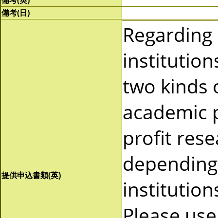
備考(英)
備考(日)
Regarding
institutio
two kinds 
academic p
profit res
depending 
提供申込書類(英)
institutio
Please use