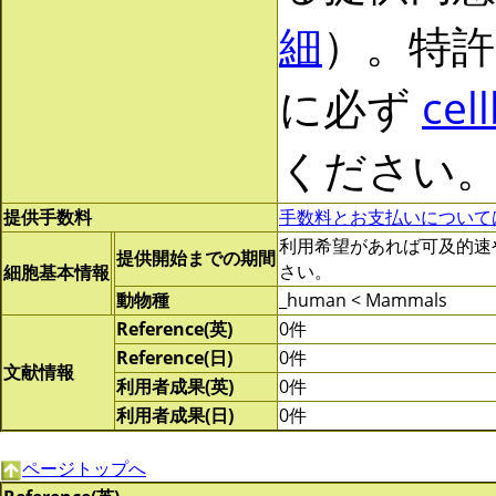
細
）。特許
に必ず
cel
ください
提供手数料
手数料とお支払いについて
利用希望があれば可及的速やかに
提供開始までの期間
さい。
細胞基本情報
動物種
_human < Mammals
Reference(英)
0件
Reference(日)
0件
文献情報
利用者成果(英)
0件
利用者成果(日)
0件
ページトップへ