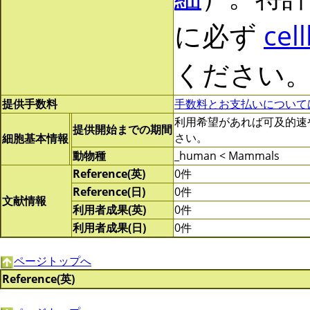
に必ず
cel
ください
提供手数料
手数料とお支払いについて
利用希望があれば可及的速やかに
提供開始までの期間
さい。
細胞基本情報
動物種
_human < Mammals
Reference(英)
0件
Reference(日)
0件
文献情報
利用者成果(英)
0件
利用者成果(日)
0件
ページトップへ
Reference(英)