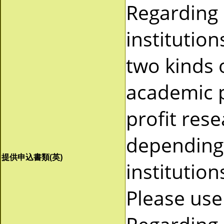
Regarding
institutio
two kinds 
academic p
profit res
depending 
提供申込書類(英)
institutio
Please use