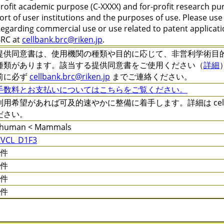
rofit academic purpose (C-XXXX) and for-profit research pu
ort of user institutions and the purposes of use. Please us
egarding commercial use or use related to patent applicatio
RC at
cellbank.brc@riken.jp
.
提供同意書は、使用機関の種類や目的に応じて、非営利学術目的 (C-XXX
種類があります。該当する提供同意書をご使用ください（
詳細
前に必ず
cellbank.brc@riken.jp
までご連絡ください。
手数料とお支払いについてはこちらをご覧ください。
利用希望があれば可及的速やかに整備に着手します。詳細は cellqa.
ださい。
_human < Mammals
CVCL_D1F3
0件
0件
0件
0件