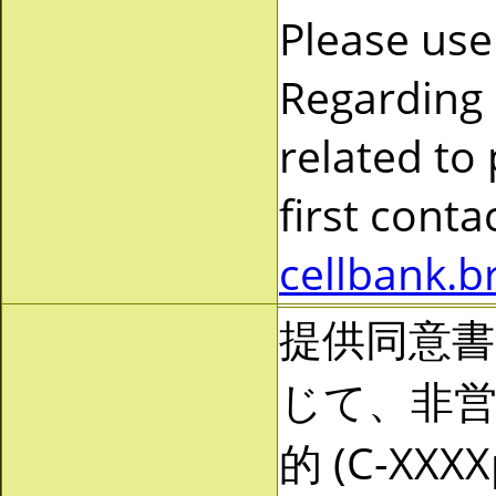
Please use
Regarding
related to
first cont
cellbank.b
提供同意
じて、非営利
的 (C-X