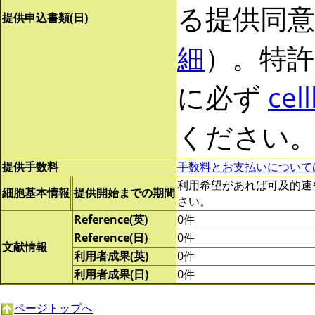
る提供同
提供申込書類(日)
細
）。特許
に必ず
cel
ください
提供手数料
手数料とお支払いについて
利用希望があれば可及的速やかに
細胞基本情報
提供開始までの期間
さい。
Reference(英)
0件
Reference(日)
0件
文献情報
利用者成果(英)
0件
利用者成果(日)
0件
ページトップへ