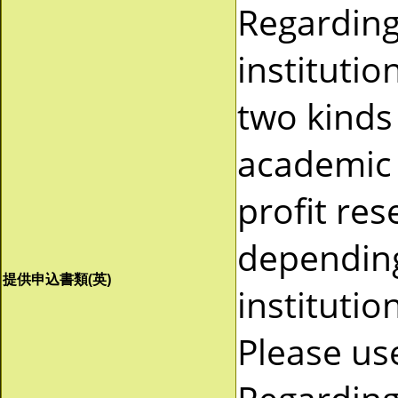
Regardin
instituti
two kinds 
academic 
profit re
depending
提供申込書類(英)
instituti
Please us