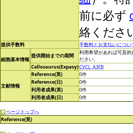
前に必ず
絡くださ
提供手数料
手数料とお支払いについ
利用希望があれば可及的速やか
提供開始までの期間
ださい。
細胞基本情報
Cellosaurus(Expasy)
CVCL_A3FB
Reference(英)
0件
Reference(日)
0件
文献情報
利用者成果(英)
0件
利用者成果(日)
0件
ページトップへ
Reference(英)