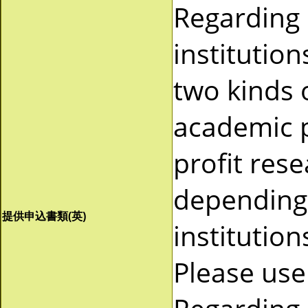
Regarding
institutio
two kinds 
academic p
profit res
depending 
提供申込書類(英)
institutio
Please use