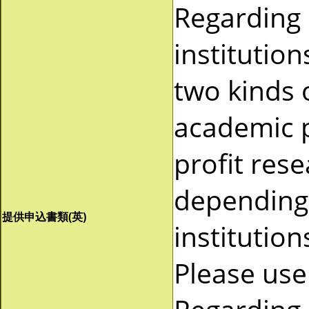
Regarding
institutio
two kinds 
academic p
profit res
depending 
提供申込書類(英)
institutio
Please use