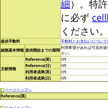
細
）。特許
に必ず
cel
ください
提供手数料
手数料とお支払いについて
利用希望があれば可及的速やかに
細胞基本情報
提供開始までの期間
さい。
Reference(英)
0件
Reference(日)
0件
文献情報
利用者成果(英)
0件
利用者成果(日)
0件
ページトップへ
Reference(英)
ページトップへ