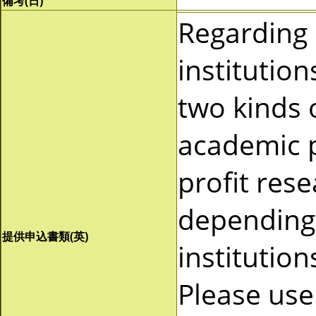
備考(日)
Regarding
institutio
two kinds 
academic p
profit res
depending 
提供申込書類(英)
institutio
Please use