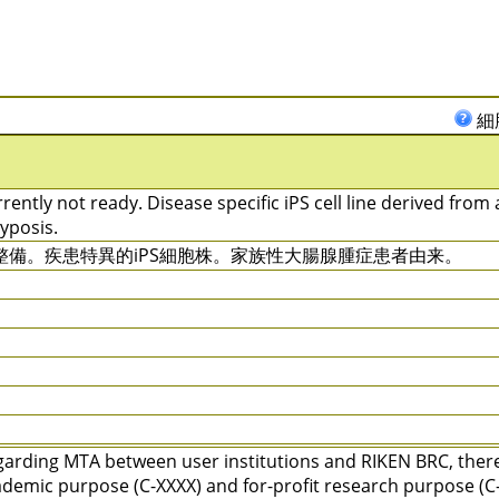
細
rently not ready. Disease specific iPS cell line derived from
yposis.
整備。疾患特異的iPS細胞株。家族性大腸腺腫症患者由来。
arding MTA between user institutions and RIKEN BRC, there 
demic purpose (C-XXXX) and for-profit research purpose (C-