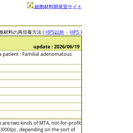
細胞材料開発室サイト
胞材料の再培養方法 (
HPS以外
・
HPS
)
update : 2026/06/19
 a patient : Familial adenomatous
are two kinds of MTA, not-for-profit
XXXXp) , depending on the sort of