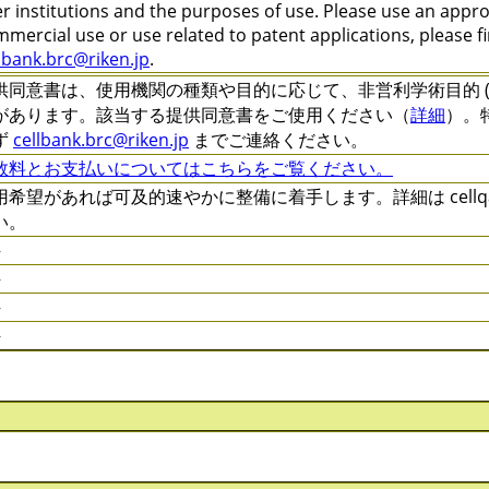
r institutions and the purposes of use. Please use an appr
mercial use or use related to patent applications, please f
lbank.brc@riken.jp
.
供同意書は、使用機関の種類や目的に応じて、非営利学術目的 (C-XXXX
があります。該当する提供同意書をご使用ください（
詳細
）。
ず
cellbank.brc@riken.jp
までご連絡ください。
数料とお支払いについてはこちらをご覧ください。
用希望があれば可及的速やかに整備に着手します。詳細は cellqa.b
い。
件
件
件
件