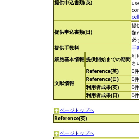
提供申込書類(英)
use
com
cel
提
提供申込書類(日)
類
必
提供手数料
手
利
細胞基本情報
提供開始までの期間
さ
Reference(英)
0
Reference(日)
0
文献情報
利用者成果(英)
0
利用者成果(日)
0
ページトップへ
Reference(英)
ページトップへ