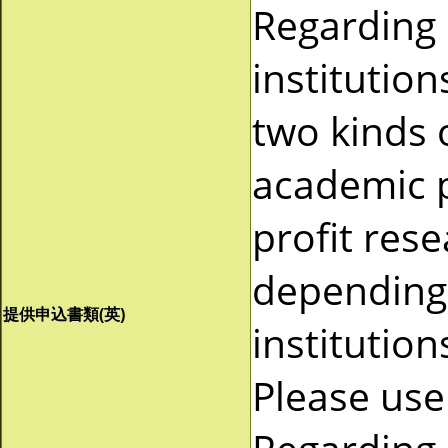
Regarding
institutio
two kinds 
academic p
profit res
depending 
提供申込書類(英)
institutio
Please use