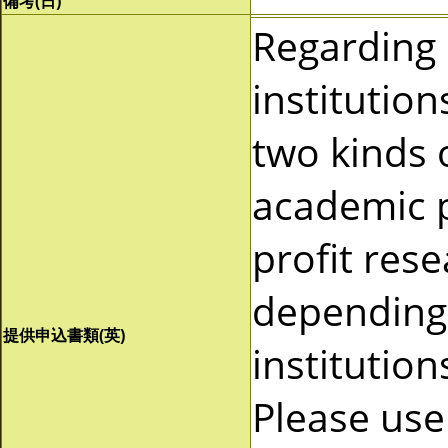
備考(日)
Regarding
institutio
two kinds 
academic p
profit res
depending 
提供申込書類(英)
institutio
Please use