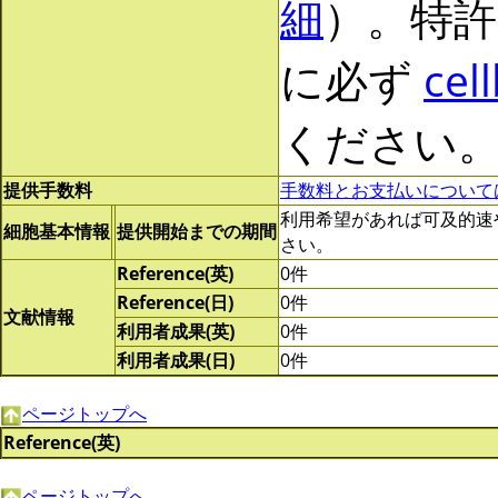
細
）。特許
に必ず
cel
ください
提供手数料
手数料とお支払いについて
利用希望があれば可及的速やかに
細胞基本情報
提供開始までの期間
さい。
Reference(英)
0件
Reference(日)
0件
文献情報
利用者成果(英)
0件
利用者成果(日)
0件
ページトップへ
Reference(英)
ページトップへ