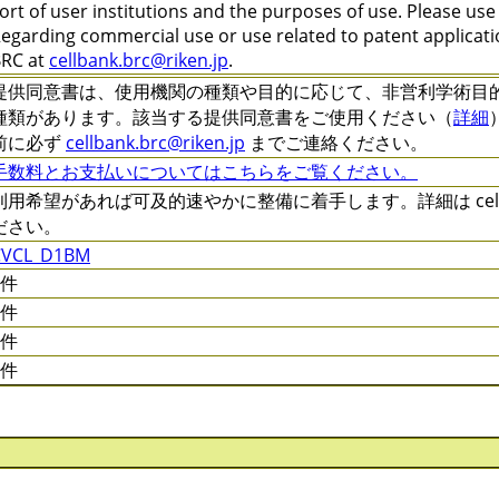
ort of user institutions and the purposes of use. Please us
egarding commercial use or use related to patent applicatio
RC at
cellbank.brc@riken.jp
.
提供同意書は、使用機関の種類や目的に応じて、非営利学術目的 (C-XXX
種類があります。該当する提供同意書をご使用ください（
詳細
前に必ず
cellbank.brc@riken.jp
までご連絡ください。
手数料とお支払いについてはこちらをご覧ください。
利用希望があれば可及的速やかに整備に着手します。詳細は cellqa.
ださい。
CVCL_D1BM
0件
0件
0件
0件