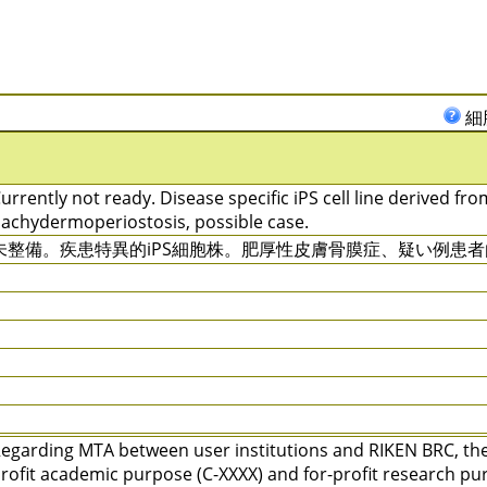
細
urrently not ready. Disease specific iPS cell line derived fro
achydermoperiostosis, possible case.
未整備。疾患特異的iPS細胞株。肥厚性皮膚骨膜症、疑い例患
egarding MTA between user institutions and RIKEN BRC, ther
rofit academic purpose (C-XXXX) and for-profit research pu