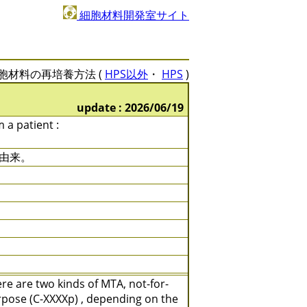
細胞材料開発室サイト
胞材料の再培養方法 (
HPS以外
・
HPS
)
update : 2026/06/19
m a patient :
者由来。
e are two kinds of MTA, not-for-
rpose (C-XXXXp) , depending on the