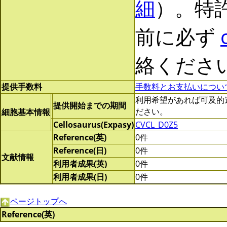
細
）。特
前に必ず
絡くださ
提供手数料
手数料とお支払いについ
利用希望があれば可及的速やか
提供開始までの期間
ださい。
細胞基本情報
Cellosaurus(Expasy)
CVCL_D0Z5
Reference(英)
0件
Reference(日)
0件
文献情報
利用者成果(英)
0件
利用者成果(日)
0件
ページトップへ
Reference(英)