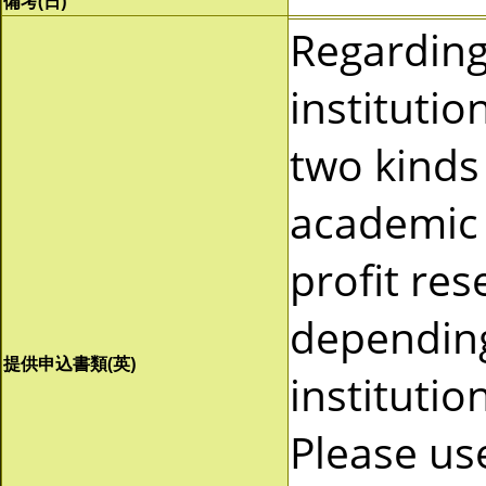
備考(日)
Regardin
instituti
two kinds 
academic 
profit re
depending
提供申込書類(英)
instituti
Please us