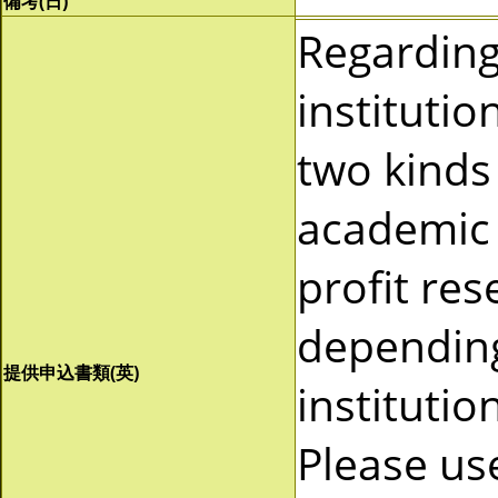
備考(日)
Regardin
instituti
two kinds 
academic 
profit re
depending
提供申込書類(英)
instituti
Please us