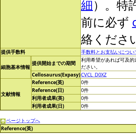
細
）。特
前に必ず
絡くださ
提供手数料
手数料とお支払いについ
利用希望があれば可及的速やか
提供開始までの期間
ださい。
細胞基本情報
Cellosaurus(Expasy)
CVCL_D0XZ
Reference(英)
0件
Reference(日)
0件
文献情報
利用者成果(英)
0件
利用者成果(日)
0件
ページトップへ
Reference(英)