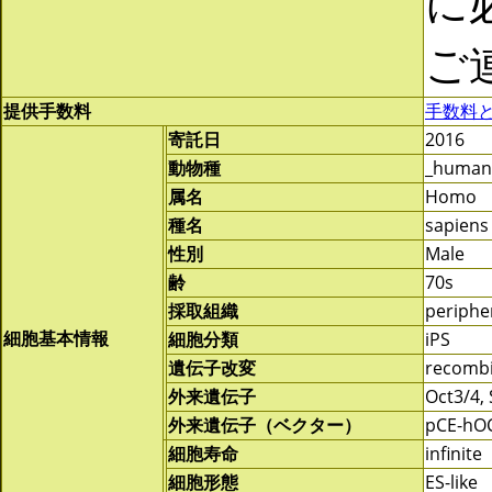
に
ご
提供手数料
手数料
寄託日
2016
動物種
_human
属名
Homo
種名
sapiens
性別
Male
齢
70s
採取組織
periphe
細胞基本情報
細胞分類
iPS
遺伝子改変
recomb
外来遺伝子
Oct3/4,
外来遺伝子（ベクター）
pCE-hOC
細胞寿命
infinite
細胞形態
ES-like