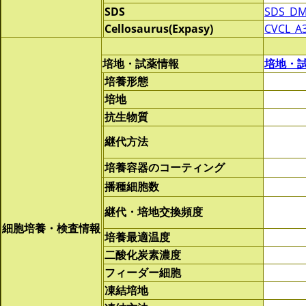
SDS
SDS_DM
Cellosaurus(Expasy)
CVCL_A
培地・試薬情報
培地・
培養形態
培地
抗生物質
継代方法
培養容器のコーティング
播種細胞数
継代・培地交換頻度
細胞培養・検査情報
培養最適温度
二酸化炭素濃度
フィーダー細胞
凍結培地