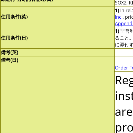
SOX2, 
1)
In rel
使用条件(英)
Inc.
, pri
Appendix
1)
非営
使用条件(日)
ること
に添付
備考(英)
備考(日)
Order F
Re
ins
are
pro