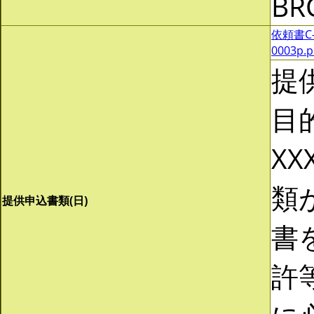
BR
依頼書C-0
0003p.
提
目
XX
類
提供申込書類(日)
書
許