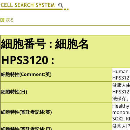
戻る
細胞番号 : 細胞名
HPS3120 :
Human iP
細胞特性(Comment:英)
HPS3121
健康人由
細胞特性(日)
HPS31
法保存
Healthy 
細胞特性(寄託者記述:英)
mononuc
SOX2, K
健常人i
細胞特性(寄託者記述:日)