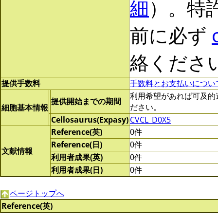
細
）。特
前に必ず
絡くださ
提供手数料
手数料とお支払いについ
利用希望があれば可及的速やか
提供開始までの期間
ださい。
細胞基本情報
Cellosaurus(Expasy)
CVCL_D0X5
Reference(英)
0件
Reference(日)
0件
文献情報
利用者成果(英)
0件
利用者成果(日)
0件
ページトップへ
Reference(英)