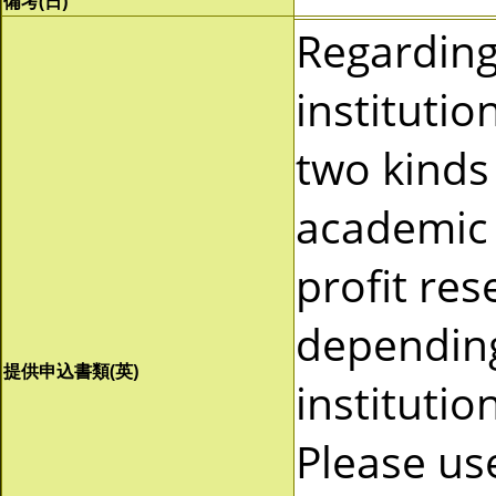
備考(日)
Regardin
instituti
two kinds 
academic 
profit re
depending
提供申込書類(英)
instituti
Please us