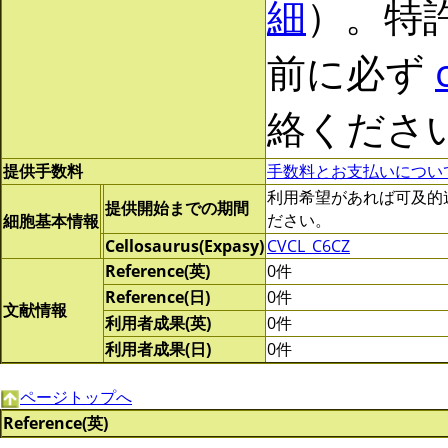
細
）。特
前に必ず
絡くださ
提供手数料
手数料とお支払いについ
利用希望があれば可及的速やか
提供開始までの期間
ださい。
細胞基本情報
Cellosaurus(Expasy)
CVCL_C6CZ
Reference(英)
0件
Reference(日)
0件
文献情報
利用者成果(英)
0件
利用者成果(日)
0件
ページトップへ
Reference(英)