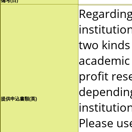
備考(日)
Regardin
instituti
two kinds 
academic 
profit re
depending
提供申込書類(英)
instituti
Please us